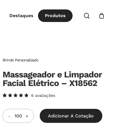
Close
procurar
Destaques
P
r
o
d
u
t
o
s
Cart
Brinde Personalizado
Massageador e Limpador
Facial Elétrico – X18562
6
avaliações
Avaliado
6
como
5.00
de
5, com
Adicionar A Cotação
baseado
em
avaliações