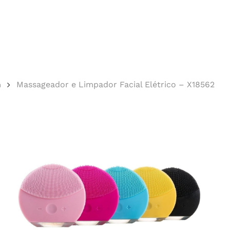
Cotação
n
Massageador e Limpador Facial Elétrico – X18562
echar.