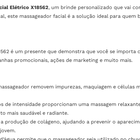
ial Elétrico X18562
, um brinde personalizado que vai co
l, este massageador facial é a solução ideal para quem 
8562 é um presente que demonstra que você se importa c
panhas promocionais, ações de marketing e muito mais.
massageador removem impurezas, maquiagem e células mo
s de intensidade proporcionam uma massagem relaxante q
o mais saudável e radiante.
 produção de colágeno, ajudando a prevenir o aparecime
jovem.
d’água permite que o massageador seja utilizado no chuv