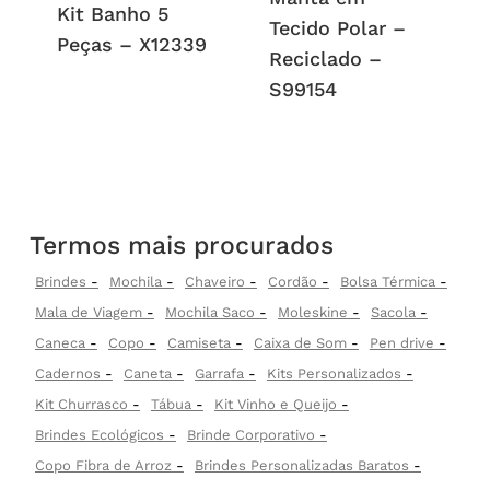
Kit Banho 5
Tecido Polar –
Peças – X12339
Reciclado –
S99154
Termos mais procurados
Brindes
Mochila
Chaveiro
Cordão
Bolsa Térmica
Mala de Viagem
Mochila Saco
Moleskine
Sacola
Caneca
Copo
Camiseta
Caixa de Som
Pen drive
Cadernos
Caneta
Garrafa
Kits Personalizados
Kit Churrasco
Tábua
Kit Vinho e Queijo
Brindes Ecológicos
Brinde Corporativo
Copo Fibra de Arroz
Brindes Personalizadas Baratos