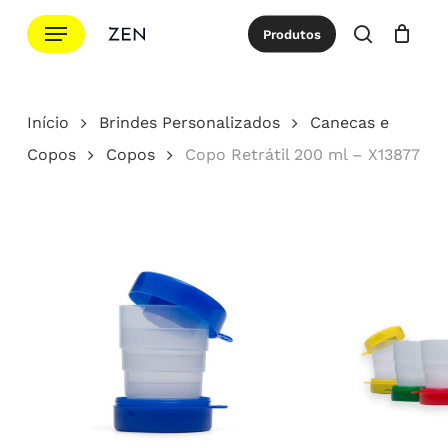
Ir
Menu
Produtos
para
procurar
Cotação
Close
Cart
o
conteúdo
Início
Brindes Personalizados
Canecas e
principal
Copos
Copos
Copo Retrátil 200 ml – X13877