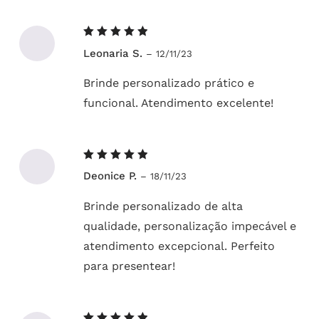
Avaliação
Leonaria S.
–
12/11/23
5
de 5
Brinde personalizado prático e
funcional. Atendimento excelente!
Avaliação
Deonice P.
–
18/11/23
5
de 5
Brinde personalizado de alta
qualidade, personalização impecável e
atendimento excepcional. Perfeito
para presentear!