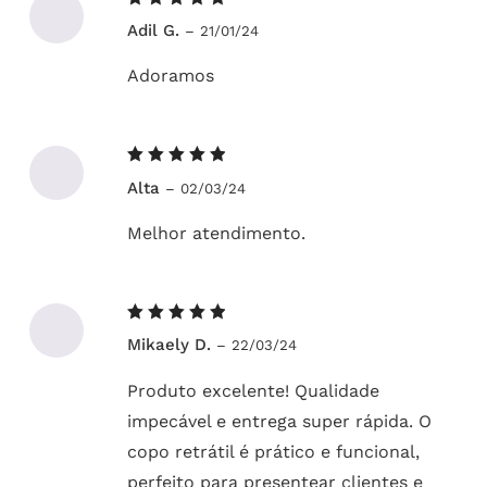
Avaliação
Adil G.
–
21/01/24
5
de 5
Adoramos
Avaliação
Alta
–
02/03/24
5
de 5
Melhor atendimento.
Avaliação
Mikaely D.
–
22/03/24
5
de 5
Produto excelente! Qualidade
impecável e entrega super rápida. O
copo retrátil é prático e funcional,
perfeito para presentear clientes e