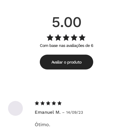
5.00
Com base nas avaliações de 6
Avaliação
de
5.00
5
Avaliar o produto
Avaliação
Emanuel M.
–
14/09/23
5
de 5
Ótimo.