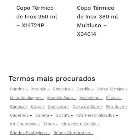
Copo Térmico
Copo Térmico
de Inox 350 ml
de Inox 380 ml
– X14724P
Multiuso –
X04014
Termos mais procurados
Brindes
Mochila
Chaveiro
Cordão
Bolsa Térmica
Mala de Viagem
Mochila Saco
Moleskine
Sacola
Caneca
Copo
Camiseta
Caixa de Som
Pen drive
Cadernos
Caneta
Garrafa
Kits Personalizados
Kit Churrasco
Tábua
Kit Vinho e Queijo
Brindes Ecológicos
Brinde Corporativo