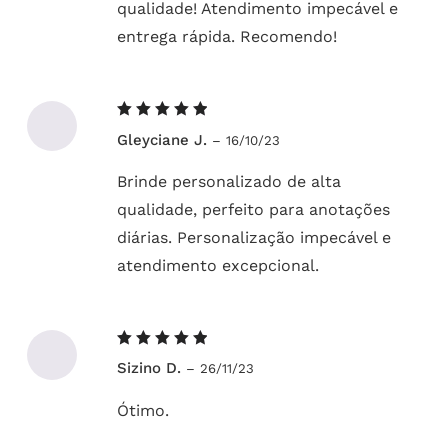
qualidade! Atendimento impecável e
entrega rápida. Recomendo!
Avaliação
Gleyciane J.
–
16/10/23
5
de 5
Brinde personalizado de alta
qualidade, perfeito para anotações
diárias. Personalização impecável e
atendimento excepcional.
Avaliação
Sizino D.
–
26/11/23
5
de 5
Ótimo.