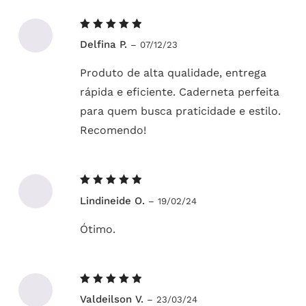
Avaliação
Delfina P.
–
07/12/23
5
de 5
Produto de alta qualidade, entrega
rápida e eficiente. Caderneta perfeita
para quem busca praticidade e estilo.
Recomendo!
Avaliação
Lindineide O.
–
19/02/24
5
de 5
Ótimo.
Avaliação
Valdeilson V.
–
23/03/24
5
de 5