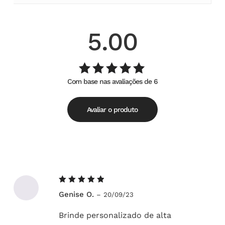
5.00
Com base nas avaliações de 6
Avaliação
de
5.00
5
Avaliar o produto
Avaliação
Genise O.
–
20/09/23
5
de 5
Brinde personalizado de alta