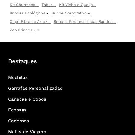
Kit Churrasco
Tábua
Kit Vinho e Queijo
Brindes Ecológicos
Brinde Corporativo
Copo Fibra de Arroz
Brindes Personalizadas Baratos
Zen Brindes
✨
Destaques
Mochilas
Garrafas Personalizadas
Canecas e Copos
Ecobags
Cadernos
Malas de Viagem