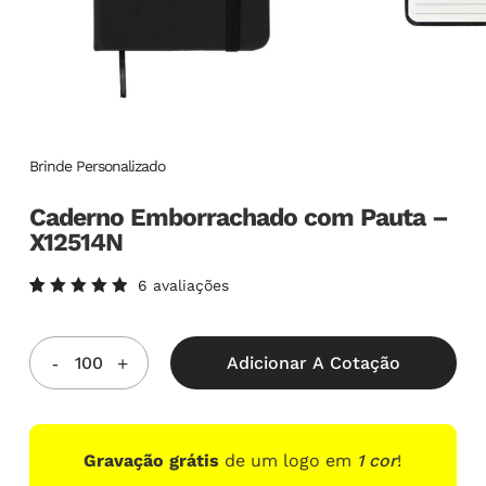
Brinde Personalizado
Caderno Emborrachado com Pauta –
X12514N
6
avaliações
Avaliado
6
como
5.00
de
5, com
Adicionar A Cotação
baseado
em
avaliações
de
clientes
Gravação grátis
de um logo em
1 cor
!