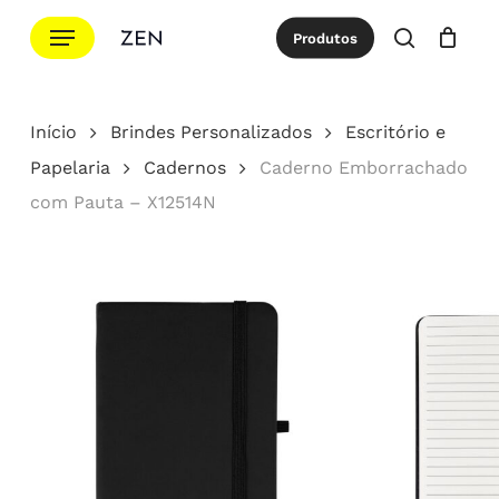
Ir
Menu
Produtos
para
procurar
Cotação
Close
Cart
o
conteúdo
Início
Brindes Personalizados
Escritório e
principal
Papelaria
Cadernos
Caderno Emborrachado
com Pauta – X12514N