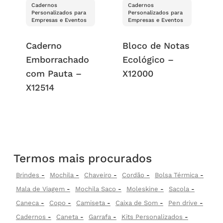
Cadernos
Cadernos
Personalizados para
Personalizados para
Empresas e Eventos
Empresas e Eventos
Caderno
Bloco de Notas
Emborrachado
Ecológico –
com Pauta –
X12000
X12514
Termos mais procurados
Brindes
Mochila
Chaveiro
Cordão
Bolsa Térmica
Mala de Viagem
Mochila Saco
Moleskine
Sacola
Caneca
Copo
Camiseta
Caixa de Som
Pen drive
Cadernos
Caneta
Garrafa
Kits Personalizados