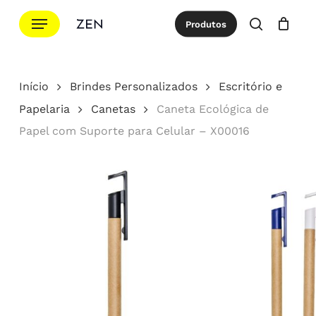
Ir
Menu
Produtos
para
procurar
Cotação
Close
Cart
o
conteúdo
Início
Brindes Personalizados
Escritório e
principal
Papelaria
Canetas
Caneta Ecológica de
Papel com Suporte para Celular – X00016