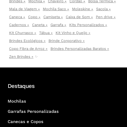
Brindes
Mochila
Chaveiro
Cordão
Bolsa Térmica
Mala de Viagem
Mochila Saco
Moleskine
Sacola
Caneca
Copo
Camiseta
Caixa de Som
Pen drive
Cadernos
Caneta
Garrafa
Kits Personalizados
Kit Churrasco
Tábua
Kit Vinho e Queijo
Brindes Ecológicos
Brinde Corporativo
Copo Fibra de Arroz
Brindes Personalizadas Baratos
Zen Brindes
✨
Destaques
Mochilas
Garrafas Personalizadas
Canecas e Copos