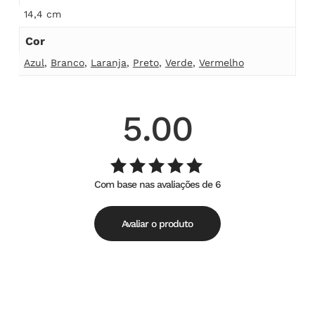
14,4 cm
Cor
Azul
,
Branco
,
Laranja
,
Preto
,
Verde
,
Vermelho
5.00
Com base nas avaliações de 6
Avaliação
de
5.00
5
Avaliar o produto