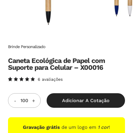
Brinde Personalizado
Caneta Ecológica de Papel com
Suporte para Celular – X00016
6
avaliações
Avaliado
6
como
5.00
de
5, com
Adicionar A Cotação
baseado
em
avaliações
de
clientes
Gravação grátis
de um logo em
1 cor
!