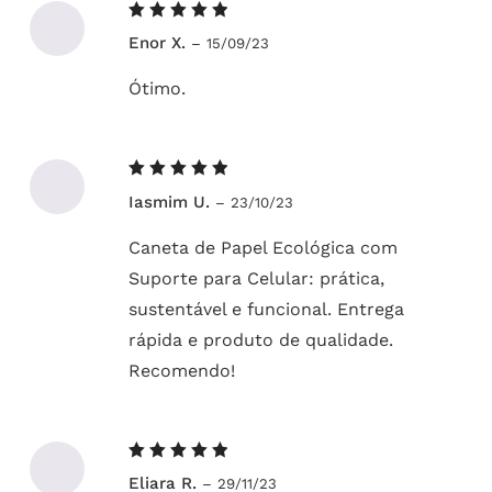
Avaliação
Enor X.
–
15/09/23
5
de 5
Ótimo.
Avaliação
Iasmim U.
–
23/10/23
5
de 5
Caneta de Papel Ecológica com
Suporte para Celular: prática,
sustentável e funcional. Entrega
rápida e produto de qualidade.
Recomendo!
Avaliação
Eliara R.
–
29/11/23
5
de 5