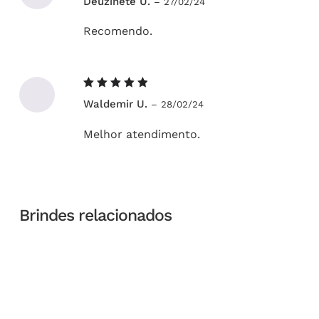
Deuzinete U.
–
27/02/24
5
de 5
Recomendo.
Avaliação
Waldemir U.
–
28/02/24
5
de 5
Melhor atendimento.
Brindes relacionados