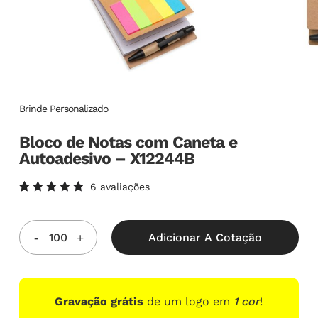
Brinde Personalizado
Bloco de Notas com Caneta e
Autoadesivo – X12244B
6
avaliações
Avaliado
6
como
5.00
de
5, com
Adicionar A Cotação
baseado
em
avaliações
de
clientes
Gravação grátis
de um logo em
1 cor
!