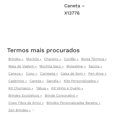
Caneta –
X13776
Termos mais procurados
Brindes
Mochila
Chaveiro
Cordão
Bolsa Térmica
Mala de Viagem
Mochila Saco
Moleskine
Sacola
Caneca
Copo
Camiseta
Caixa de Som
Pen drive
Cadernos
Caneta
Garrafa
Kits Personalizados
Kit Churrasco
Tábua
Kit Vinho e Queijo
Brindes Ecológicos
Brinde Corporativo
Copo Fibra de Arroz
Brindes Personalizadas Baratos
Zen Brindes
✨