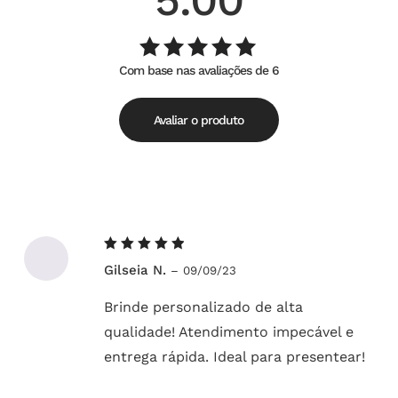
Com base nas avaliações de 6
Avaliação
de
5.00
5
Avaliar o produto
Avaliação
Gilseia N.
–
09/09/23
5
de 5
Brinde personalizado de alta
qualidade! Atendimento impecável e
entrega rápida. Ideal para presentear!