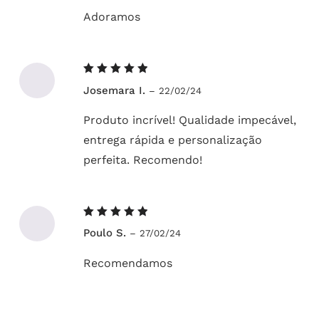
Adoramos
Avaliação
Josemara I.
–
22/02/24
5
de 5
Produto incrível! Qualidade impecável,
entrega rápida e personalização
perfeita. Recomendo!
Avaliação
Poulo S.
–
27/02/24
5
de 5
Recomendamos