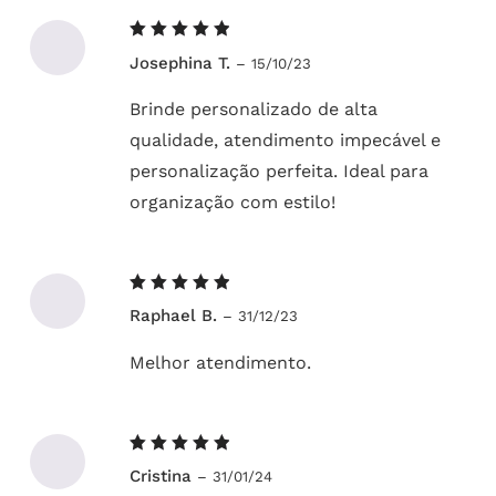
Avaliação
Josephina T.
–
15/10/23
5
de 5
Brinde personalizado de alta
qualidade, atendimento impecável e
personalização perfeita. Ideal para
organização com estilo!
Avaliação
Raphael B.
–
31/12/23
5
de 5
Melhor atendimento.
Avaliação
Cristina
–
31/01/24
5
de 5