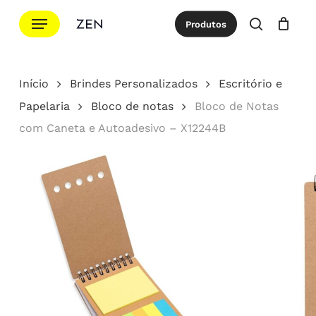
Ir
Menu
Produtos
para
procurar
Cotação
Close
Cart
o
conteúdo
Início
Brindes Personalizados
Escritório e
principal
Papelaria
Bloco de notas
Bloco de Notas
com Caneta e Autoadesivo – X12244B