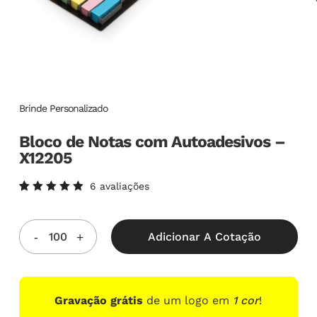
Brinde Personalizado
Bloco de Notas com Autoadesivos –
X12205
6
avaliações
Avaliado
6
como
5.00
de
5, com
Adicionar A Cotação
baseado
em
avaliações
de
clientes
Gravação grátis
de um logo em
1 cor
!