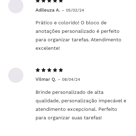
Avaliação
Adileuza A.
–
05/02/24
5
de 5
Prático e colorido! O bloco de
anotações personalizado é perfeito
para organizar tarefas. Atendimento
excelente!
Avaliação
Vilmar Q.
–
08/04/24
5
de 5
Brinde personalizado de alta
qualidade, personalização impecável e
atendimento excepcional. Perfeito
para organizar suas tarefas!