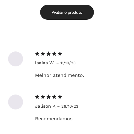
de
5.00
5
Avaliar o produto
Avaliação
Isaias W.
–
11/10/23
5
de 5
Melhor atendimento.
Avaliação
Jalison P.
–
26/10/23
5
de 5
Recomendamos