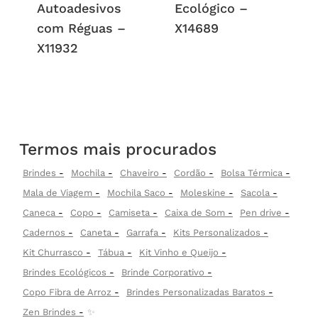
Autoadesivos
Ecológico –
com Réguas –
X14689
X11932
Termos mais procurados
Brindes
Mochila
Chaveiro
Cordão
Bolsa Térmica
Mala de Viagem
Mochila Saco
Moleskine
Sacola
Caneca
Copo
Camiseta
Caixa de Som
Pen drive
Cadernos
Caneta
Garrafa
Kits Personalizados
Kit Churrasco
Tábua
Kit Vinho e Queijo
Brindes Ecológicos
Brinde Corporativo
Copo Fibra de Arroz
Brindes Personalizadas Baratos
Zen Brindes
✨