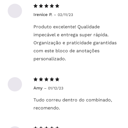
Avaliação
Irenice P.
–
02/11/23
5
de 5
Produto excelente! Qualidade
impecável e entrega super rápida.
Organização e praticidade garantidas
com este bloco de anotações
personalizado.
Avaliação
Amy
–
01/12/23
5
de 5
Tudo correu dentro do combinado,
recomendo.