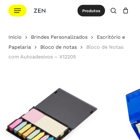
Ir
Menu
Produtos
para
procurar
Cotação
Close
Cart
o
conteúdo
Início
Brindes Personalizados
Escritório e
principal
Papelaria
Bloco de notas
Bloco de Notas
com Autoadesivos – X12205