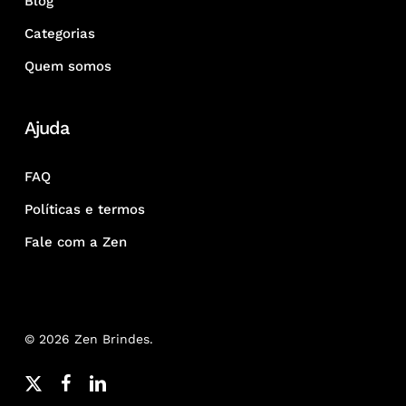
Blog
Categorias
Quem somos
Ajuda
FAQ
Políticas e termos
Fale com a Zen
© 2026 Zen Brindes.
x-
facebook
linkedin
youtube
google-
instagram
whatsapp
phone
email
twitter
plus