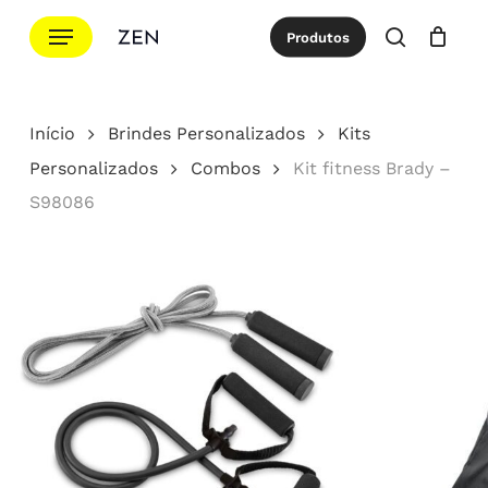
Ir
Menu
Produtos
para
procurar
Cotação
Close
Cart
o
conteúdo
Início
Brindes Personalizados
Kits
principal
Personalizados
Combos
Kit fitness Brady –
S98086