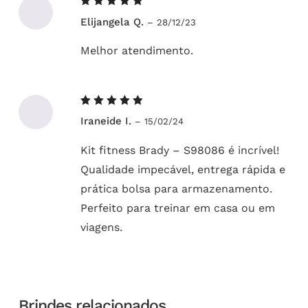
Avaliação
Elijangela Q.
–
28/12/23
5
de 5
Melhor atendimento.
Avaliação
Iraneide I.
–
15/02/24
5
de 5
Kit fitness Brady – S98086 é incrível!
Qualidade impecável, entrega rápida e
prática bolsa para armazenamento.
Perfeito para treinar em casa ou em
viagens.
Brindes relacionados