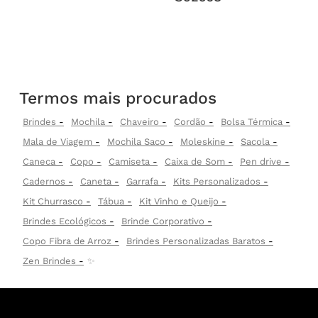
Termos mais procurados
Brindes
Mochila
Chaveiro
Cordão
Bolsa Térmica
Mala de Viagem
Mochila Saco
Moleskine
Sacola
Caneca
Copo
Camiseta
Caixa de Som
Pen drive
Cadernos
Caneta
Garrafa
Kits Personalizados
Kit Churrasco
Tábua
Kit Vinho e Queijo
Brindes Ecológicos
Brinde Corporativo
Copo Fibra de Arroz
Brindes Personalizadas Baratos
Zen Brindes
✨