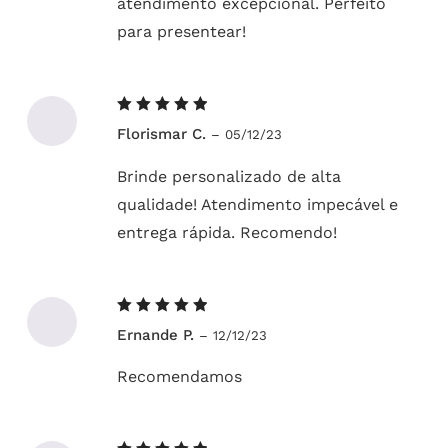
atendimento excepcional. Perfeito
para presentear!
Avaliação
Florismar C.
–
05/12/23
5
de 5
Brinde personalizado de alta
qualidade! Atendimento impecável e
entrega rápida. Recomendo!
Avaliação
Ernande P.
–
12/12/23
5
de 5
Recomendamos