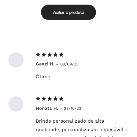
de
5.00
5
Avaliar o produto
Avaliação
Geazi N.
–
09/09/23
5
de 5
Ótimo.
Avaliação
Nonata H.
–
23/10/23
5
de 5
Brinde personalizado de alta
qualidade, personalização impecável e