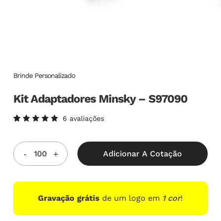
Brinde Personalizado
Kit Adaptadores Minsky – S97090
6
avaliações
Avaliado
6
como
5.00
de
5, com
Adicionar A Cotação
baseado
em
avaliações
de
clientes
Gravação grátis
de um logo em
1 cor
!