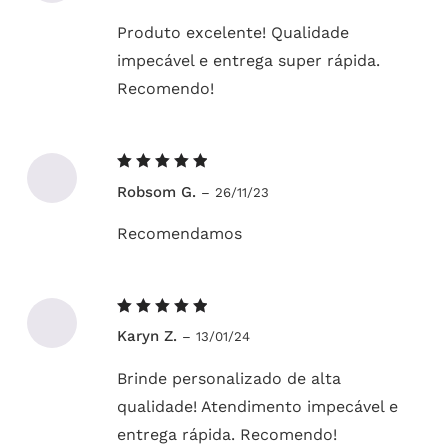
Produto excelente! Qualidade
impecável e entrega super rápida.
Recomendo!
Avaliação
Robsom G.
–
26/11/23
5
de 5
Recomendamos
Avaliação
Karyn Z.
–
13/01/24
5
de 5
Brinde personalizado de alta
qualidade! Atendimento impecável e
entrega rápida. Recomendo!