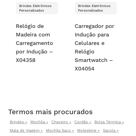
Brindes Eletrônicos
Brindes Eletrônicos
Personalizados
Personalizados
Relógio de
Carregador por
Madeira com
Indução para
Carregamento
Celulares e
por Indução –
Relógio
X04358
Smartwatch –
X04054
Termos mais procurados
Brindes
Mochila
Chaveiro
Cordão
Bolsa Térmica
Mala de Viagem
Mochila Saco
Moleskine
Sacola