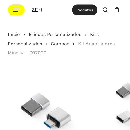
Ir
Menu
Produtos
para
procurar
Cotação
Close
Cart
o
conteúdo
Início
Brindes Personalizados
Kits
principal
Personalizados
Combos
Kit Adaptadores
Minsky – S97090