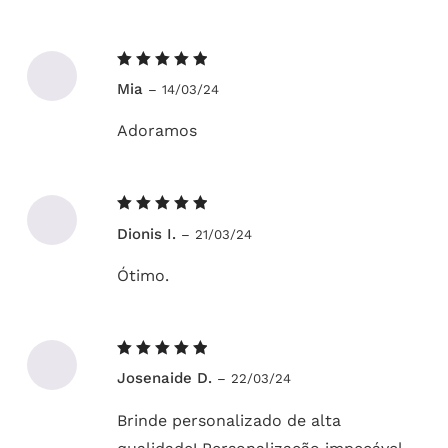
Avaliação
Mia
–
14/03/24
5
de 5
Adoramos
Avaliação
Dionis I.
–
21/03/24
5
de 5
Ótimo.
Avaliação
Josenaide D.
–
22/03/24
5
de 5
Brinde personalizado de alta