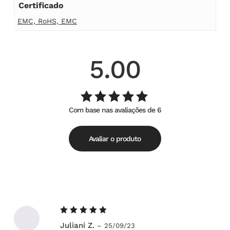
Certificado
EMC, RoHS, EMC
5.00
Com base nas avaliações de 6
Avaliação
de
5.00
5
Avaliar o produto
Avaliação
Juliani Z.
–
25/09/23
5
de 5