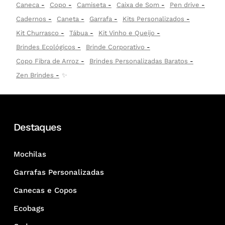
Caneca
Copo
Camiseta
Caixa de Som
Pen drive
Cadernos
Caneta
Garrafa
Kits Personalizados
Kit Churrasco
Tábua
Kit Vinho e Queijo
Brindes Ecológicos
Brinde Corporativo
Copo Fibra de Arroz
Brindes Personalizadas Baratos
Zen Brindes
✨
Destaques
Mochilas
Garrafas Personalizadas
Canecas e Copos
Ecobags