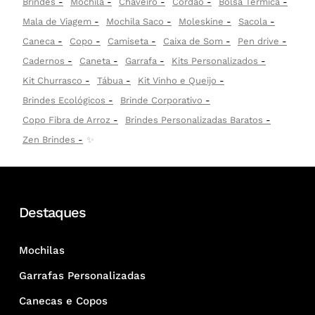
Brindes
Mochila
Chaveiro
Cordão
Bolsa Térmica
Mala de Viagem
Mochila Saco
Moleskine
Sacola
Caneca
Copo
Camiseta
Caixa de Som
Pen drive
Cadernos
Caneta
Garrafa
Kits Personalizados
Kit Churrasco
Tábua
Kit Vinho e Queijo
Brindes Ecológicos
Brinde Corporativo
Copo Fibra de Arroz
Brindes Personalizadas Baratos
Zen Brindes
✨
Destaques
Mochilas
Garrafas Personalizadas
Canecas e Copos