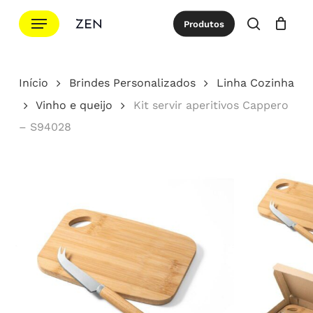
Ir
Menu
Produtos
para
procurar
Cotação
Close
Cart
o
conteúdo
Início
Brindes Personalizados
Linha Cozinha
principal
Vinho e queijo
Kit servir aperitivos Cappero
– S94028