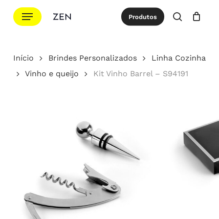
Ir
Menu
Produtos
para
procurar
Cotação
Close
Cart
o
conteúdo
Início
Brindes Personalizados
Linha Cozinha
principal
Vinho e queijo
Kit Vinho Barrel – S94191