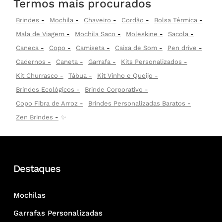
Termos mais procurados
Brindes
Mochila
Chaveiro
Cordão
Bolsa Térmica
Mala de Viagem
Mochila Saco
Moleskine
Sacola
Caneca
Copo
Camiseta
Caixa de Som
Pen drive
Cadernos
Caneta
Garrafa
Kits Personalizados
Kit Churrasco
Tábua
Kit Vinho e Queijo
Brindes Ecológicos
Brinde Corporativo
Copo Fibra de Arroz
Brindes Personalizadas Baratos
Zen Brindes
✨
Destaques
Mochilas
Garrafas Personalizadas