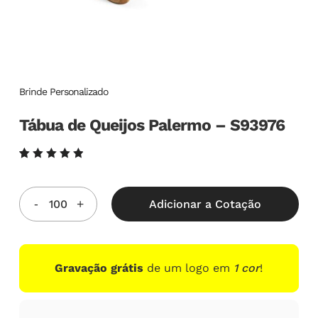
Brinde Personalizado
Tábua de Queijos Palermo – S93976
Avaliado
6
como
5.00
de
5, com
Adicionar a Cotação
baseado
em
avaliações
de
clientes
Gravação grátis
de um logo em
1 cor
!