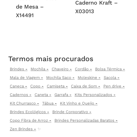
Caderno Kraft –
de Mesa –
X03013
X14491
Termos mais procurados
Brindes
Mochila
Chaveiro
Cordão
Bolsa Térmica
Mala de Viagem
Mochila Saco
Moleskine
Sacola
Caneca
Copo
Camiseta
Caixa de Som
Pen drive
Cadernos
Caneta
Garrafa
Kits Personalizados
Kit Churrasco
Tábua
Kit Vinho e Queijo
Brindes Ecológicos
Brinde Corporativo
Copo Fibra de Arroz
Brindes Personalizadas Baratos
Zen Brindes
✨