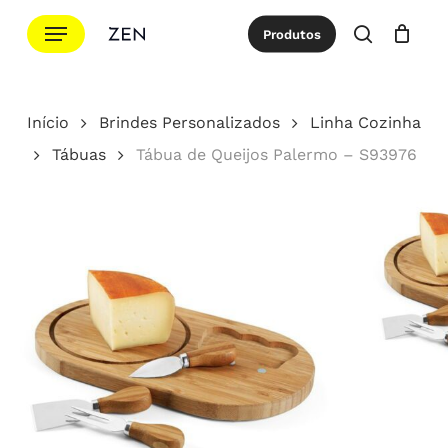
Ir
Menu
Produtos
para
procurar
Cotação
Close
Cart
o
conteúdo
Início
Brindes Personalizados
Linha Cozinha
principal
Tábuas
Tábua de Queijos Palermo – S93976