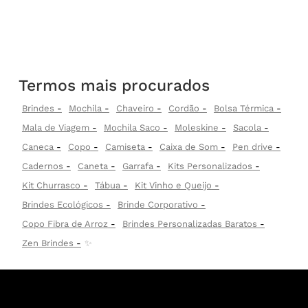
Termos mais procurados
Brindes
Mochila
Chaveiro
Cordão
Bolsa Térmica
Mala de Viagem
Mochila Saco
Moleskine
Sacola
Caneca
Copo
Camiseta
Caixa de Som
Pen drive
Cadernos
Caneta
Garrafa
Kits Personalizados
Kit Churrasco
Tábua
Kit Vinho e Queijo
Brindes Ecológicos
Brinde Corporativo
Copo Fibra de Arroz
Brindes Personalizadas Baratos
Zen Brindes
✨