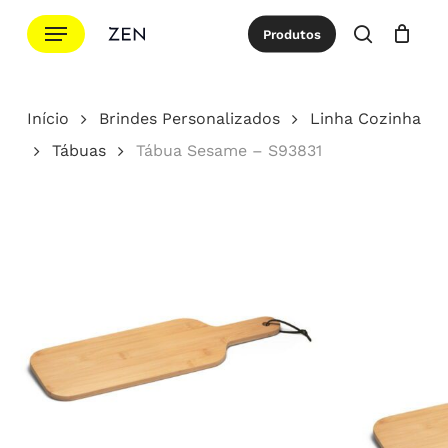
Ir
Menu
Produtos
para
procurar
Cotação
Close
Cart
o
conteúdo
Início
Brindes Personalizados
Linha Cozinha
principal
Tábuas
Tábua Sesame – S93831