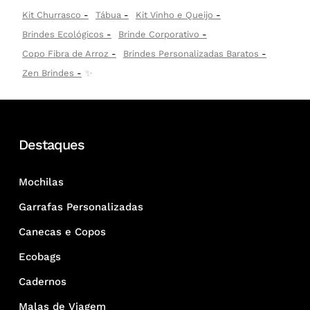
Kit Churrasco
Tábua
Kit Vinho e Queijo
Brindes Ecológicos
Brinde Corporativo
Copo Fibra de Arroz
Brindes Personalizadas Baratos
Zen Brindes
✨
Destaques
Mochilas
Garrafas Personalizadas
Canecas e Copos
Ecobags
Cadernos
Malas de Viagem