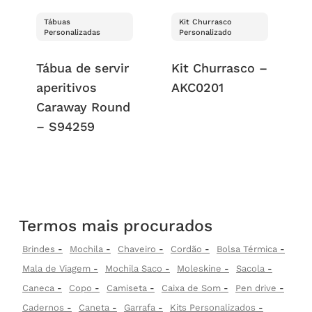
Tábuas
Kit Churrasco
Personalizadas
Personalizado
Tábua de servir
Kit Churrasco –
aperitivos
AKC0201
Caraway Round
– S94259
Termos mais procurados
Brindes
Mochila
Chaveiro
Cordão
Bolsa Térmica
Mala de Viagem
Mochila Saco
Moleskine
Sacola
Caneca
Copo
Camiseta
Caixa de Som
Pen drive
Cadernos
Caneta
Garrafa
Kits Personalizados