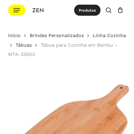
Ir
Menu
Produtos
para
procurar
Cotação
Close
Cart
o
conteúdo
Início
Brindes Personalizados
Linha Cozinha
principal
Tábuas
Tábua para Cozinha em Bambu –
MTA-33003