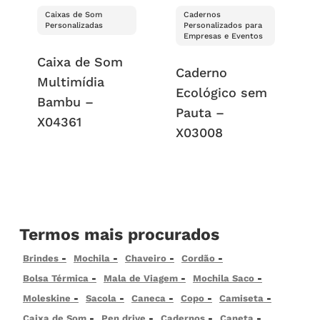
Caixas de Som
Cadernos
Personalizadas
Personalizados para
Empresas e Eventos
Caixa de Som
Caderno
Multimídia
Ecológico sem
Bambu –
Pauta –
X04361
X03008
Termos mais procurados
Brindes
Mochila
Chaveiro
Cordão
Bolsa Térmica
Mala de Viagem
Mochila Saco
Moleskine
Sacola
Caneca
Copo
Camiseta
Caixa de Som
Pen drive
Cadernos
Caneta