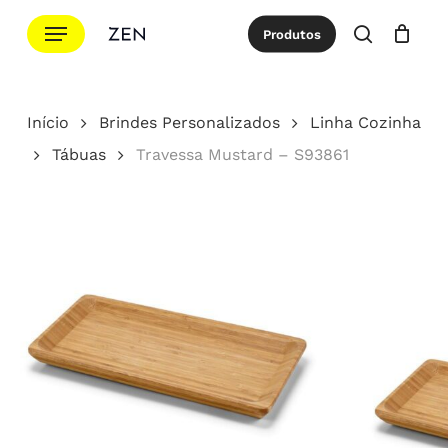
Ir
Menu
Produtos
para
procurar
Cotação
Close
Cart
o
conteúdo
Início
Brindes Personalizados
Linha Cozinha
principal
Tábuas
Travessa Mustard – S93861