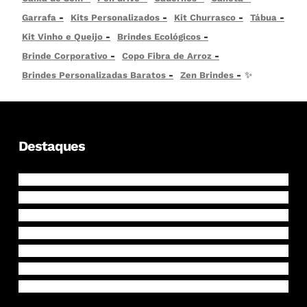
Garrafa
Kits Personalizados
Kit Churrasco
Tábua
Kit Vinho e Queijo
Brindes Ecológicos
Brinde Corporativo
Copo Fibra de Arroz
Brindes Personalizadas Baratos
Zen Brindes
✨
Destaques
Mochilas
Garrafas Personalizadas
Canecas e Copos
Ecobags
Cadernos
Malas de Viagem
Mochila Saco