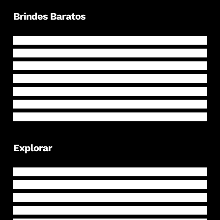
Brindes Baratos
Canetas
Chaveiros
Canecas
Bloco de notas
Cordões
Abridor de Garrafa
Mais Brindes Baratos
Explorar
Brindes Personalizados
Brindes Baratos
Brindes em Destaque
Clientes