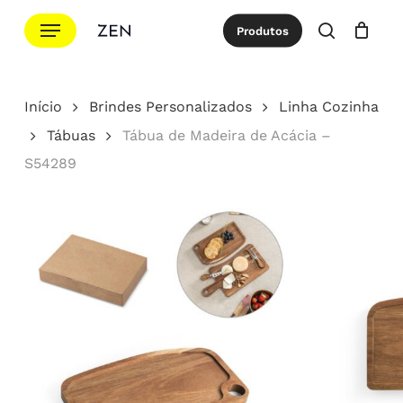
Ir
Menu
Produtos
para
procurar
Cotação
Close
Cart
o
conteúdo
Início
Brindes Personalizados
Linha Cozinha
principal
Tábuas
Tábua de Madeira de Acácia –
S54289