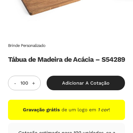
Brinde Personalizado
Tábua de Madeira de Acácia – S54289
Adicionar A Cotação
Gravação grátis
de um logo em
1 cor
!
Cotação estimada para 100 unidades, se a