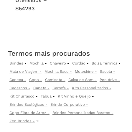
Utensílios –
S54293
Termos mais procurados
Brindes
Mochila
Chaveiro
Cordão
Bolsa Térmica
Mala de Viagem
Mochila Saco
Moleskine
Sacola
Caneca
Copo
Camiseta
Caixa de Som
Pen drive
Cadernos
Caneta
Garrafa
Kits Personalizados
Kit Churrasco
Tábua
Kit Vinho e Queijo
Brindes Ecológicos
Brinde Corporativo
Copo Fibra de Arroz
Brindes Personalizadas Baratos
Zen Brindes
✨