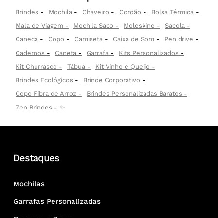
Brindes
Mochila
Chaveiro
Cordão
Bolsa Térmica
Mala de Viagem
Mochila Saco
Moleskine
Sacola
Caneca
Copo
Camiseta
Caixa de Som
Pen drive
Cadernos
Caneta
Garrafa
Kits Personalizados
Kit Churrasco
Tábua
Kit Vinho e Queijo
Brindes Ecológicos
Brinde Corporativo
Copo Fibra de Arroz
Brindes Personalizadas Baratos
Zen Brindes
✨
Destaques
Mochilas
Garrafas Personalizadas