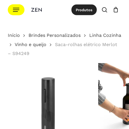
Ir
Menu
Produtos
para
procurar
Cotação
Close
Cart
o
conteúdo
Início
Brindes Personalizados
Linha Cozinha
principal
Vinho e queijo
Saca-rolhas elétrico Merlot
– S94249