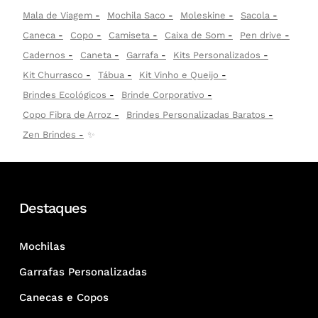
Mala de Viagem
Mochila Saco
Moleskine
Sacola
Caneca
Copo
Camiseta
Caixa de Som
Pen drive
Cadernos
Caneta
Garrafa
Kits Personalizados
Kit Churrasco
Tábua
Kit Vinho e Queijo
Brindes Ecológicos
Brinde Corporativo
Copo Fibra de Arroz
Brindes Personalizadas Baratos
Zen Brindes
✨
Destaques
Mochilas
Garrafas Personalizadas
Canecas e Copos