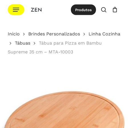
Ir
Menu
Produtos
para
procurar
Cotação
Close
Cart
o
conteúdo
Início
Brindes Personalizados
Linha Cozinha
principal
Tábuas
Tábua para Pizza em Bambu
Supreme 35 cm – MTA-10003