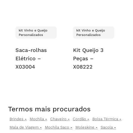
kit Vinho e Queijo
kit Vinho e Queijo
Personalizados
Personalizados
Saca-rolhas
Kit Queijo 3
Elétrico –
Peças –
X03004
X08222
Termos mais procurados
Brindes
Mochila
Chaveiro
Cordão
Bolsa Térmica
Mala de Viagem
Mochila Saco
Moleskine
Sacola