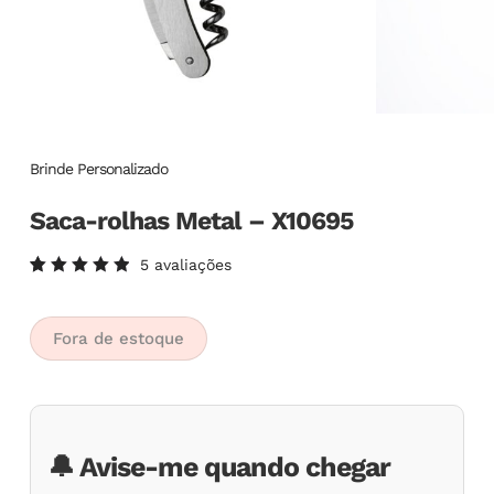
Brinde Personalizado
Saca-rolhas Metal – X10695
5
avaliações
Avaliado
5
como
5.00
de
5, com
Fora de estoque
baseado
em
avaliações
de
clientes
🔔 Avise-me quando chegar