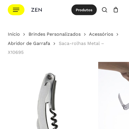
Ir
Menu
Produtos
para
procurar
Cotação
Close
Cart
o
conteúdo
Início
Brindes Personalizados
Acessórios
principal
Abridor de Garrafa
Saca-rolhas Metal –
X10695