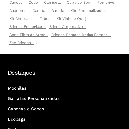
Caneca
Copo
Camiseta
Caixa de Som
Pen drive
Cadernos
Caneta
Garrafa
Kits Personalizados
Kit Churrasco
Tábua
Kit Vinho e Queijo
Brindes Ecológicos
Brinde Corporativo
Copo Fibra de Arroz
Brindes Personalizadas Baratos
Zen Brindes
✨
Destaques
Mochilas
Garrafas Personalizadas
Canecas e Copos
Ecobags