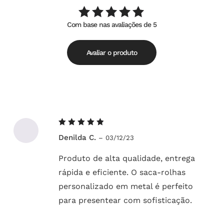
Com base nas avaliações de 5
Avaliação
de
5.00
5
Avaliar o produto
Avaliação
Denilda C.
–
03/12/23
5
de 5
Produto de alta qualidade, entrega
rápida e eficiente. O saca-rolhas
personalizado em metal é perfeito
para presentear com sofisticação.