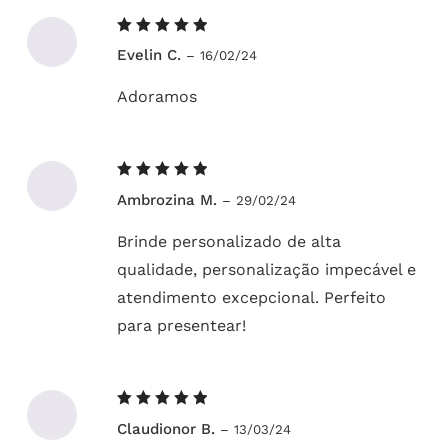
Avaliação
Evelin C.
–
16/02/24
5
de 5
Adoramos
Avaliação
Ambrozina M.
–
29/02/24
5
de 5
Brinde personalizado de alta
qualidade, personalização impecável e
atendimento excepcional. Perfeito
para presentear!
Avaliação
Claudionor B.
–
13/03/24
5
de 5