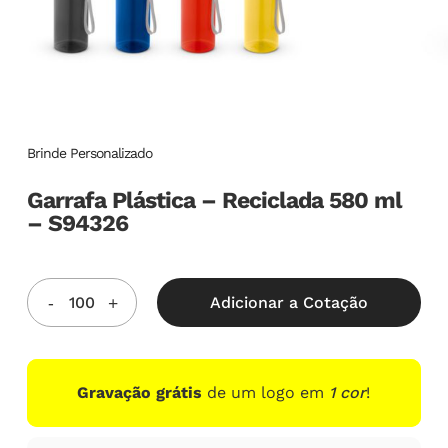
Brinde Personalizado
Garrafa Plástica – Reciclada 580 ml
– S94326
Adicionar a Cotação
Gravação grátis
de um logo em
1 cor
!