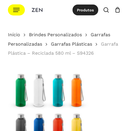
Ir
Menu
Produtos
para
procurar
Cotação
Close
Cart
o
conteúdo
Início
Brindes Personalizados
Garrafas
principal
Personalizadas
Garrafas Plásticas
Garrafa
Plástica – Reciclada 580 ml – S94326