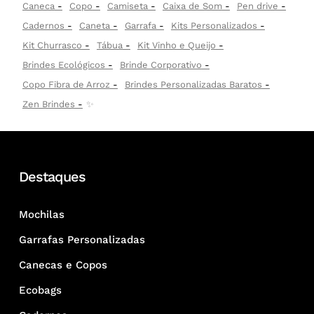
Caneca
Copo
Camiseta
Caixa de Som
Pen drive
Cadernos
Caneta
Garrafa
Kits Personalizados
Kit Churrasco
Tábua
Kit Vinho e Queijo
Brindes Ecológicos
Brinde Corporativo
Copo Fibra de Arroz
Brindes Personalizadas Baratos
Zen Brindes
✨
Destaques
Mochilas
Garrafas Personalizadas
Canecas e Copos
Ecobags