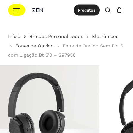
Ir
Menu
Produtos
para
procurar
Cotação
Close
Cart
o
conteúdo
Início
Brindes Personalizados
Eletrônicos
principal
Fones de Ouvido
Fone de Ouvido Sem Fio S
com Ligação Bt 5’0 – S97956