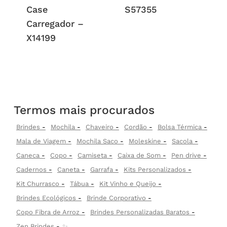
Case
S57355
Carregador –
X14199
Termos mais procurados
Brindes
Mochila
Chaveiro
Cordão
Bolsa Térmica
Mala de Viagem
Mochila Saco
Moleskine
Sacola
Caneca
Copo
Camiseta
Caixa de Som
Pen drive
Cadernos
Caneta
Garrafa
Kits Personalizados
Kit Churrasco
Tábua
Kit Vinho e Queijo
Brindes Ecológicos
Brinde Corporativo
Copo Fibra de Arroz
Brindes Personalizadas Baratos
Zen Brindes
✨