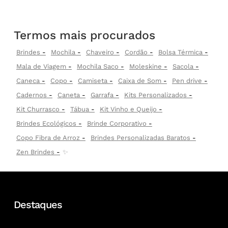
Termos mais procurados
Brindes
Mochila
Chaveiro
Cordão
Bolsa Térmica
Mala de Viagem
Mochila Saco
Moleskine
Sacola
Caneca
Copo
Camiseta
Caixa de Som
Pen drive
Cadernos
Caneta
Garrafa
Kits Personalizados
Kit Churrasco
Tábua
Kit Vinho e Queijo
Brindes Ecológicos
Brinde Corporativo
Copo Fibra de Arroz
Brindes Personalizadas Baratos
Zen Brindes
✨
Destaques