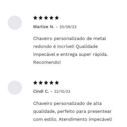
Avaliação
Marlize N.
–
25/09/23
5
de 5
Chaveiro personalizado de metal
redondo é incrível! Qualidade
impecável e entrega super rápida.
Recomendo!
Avaliação
Cindi C.
–
22/10/23
5
de 5
Chaveiro personalizado de alta
qualidade, perfeito para presentear
com estilo. Atendimento impecável!