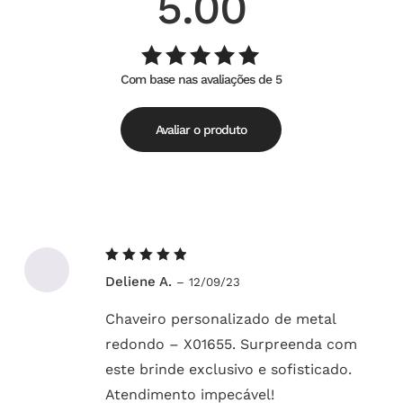
5.00
Com base nas avaliações de 5
Avaliação
de
5.00
5
Avaliar o produto
Avaliação
Deliene A.
–
12/09/23
5
de 5
Chaveiro personalizado de metal
redondo – X01655. Surpreenda com
este brinde exclusivo e sofisticado.
Atendimento impecável!