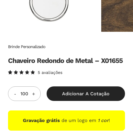
Brinde Personalizado
Chaveiro Redondo de Metal – X01655
5
avaliações
Avaliado
5
como
5.00
de
5, com
Adicionar A Cotação
baseado
em
avaliações
de
clientes
Gravação grátis
de um logo em
1 cor
!