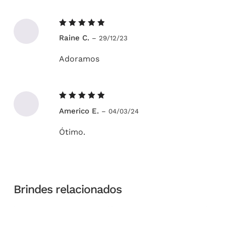
Avaliação
Raine C.
–
29/12/23
5
de 5
Adoramos
Avaliação
Americo E.
–
04/03/24
5
de 5
Ótimo.
Brindes relacionados