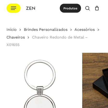
Ir
Menu
Produtos
para
procurar
Cotação
Close
Cart
o
conteúdo
Início
Brindes Personalizados
Acessórios
principal
Chaveiros
Chaveiro Redondo de Metal –
X01655