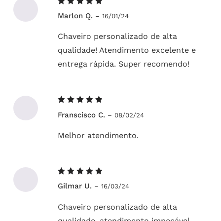
Avaliação
Marlon Q.
–
16/01/24
5
de 5
Chaveiro personalizado de alta
qualidade! Atendimento excelente e
entrega rápida. Super recomendo!
Avaliação
Franscisco C.
–
08/02/24
5
de 5
Melhor atendimento.
Avaliação
Gilmar U.
–
16/03/24
5
de 5
Chaveiro personalizado de alta
qualidade, atendimento impecável.