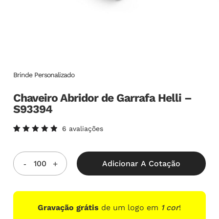
Brinde Personalizado
Chaveiro Abridor de Garrafa Helli –
S93394
6
avaliações
Avaliado
6
como
5.00
de
5, com
Adicionar A Cotação
baseado
em
avaliações
de
clientes
Gravação grátis
de um logo em
1 cor
!