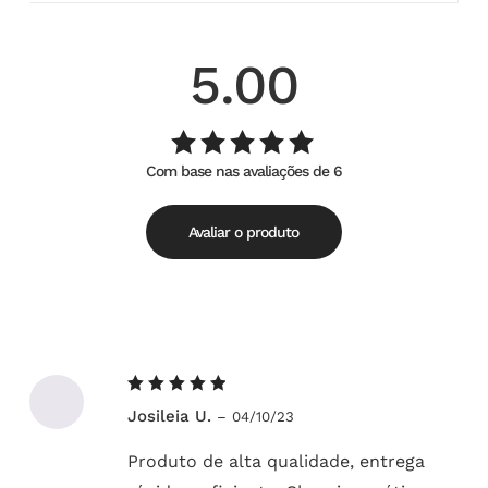
5.00
Com base nas avaliações de 6
Avaliação
de
5.00
5
Avaliar o produto
Avaliação
Josileia U.
–
04/10/23
5
de 5
Produto de alta qualidade, entrega