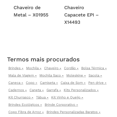
Chaveiro de
Chaveiro
Metal – X01955
Capacete EPI –
X14493
Termos mais procurados
Brindes
Mochila
Chaveiro
Cordão
Bolsa Térmica
Mala de Viagem
Mochila Saco
Moleskine
Sacola
Caneca
Copo
Camiseta
Caixa de Som
Pen drive
Cadernos
Caneta
Garrafa
Kits Personalizados
Kit Churrasco
Tábua
Kit Vinho e Queijo
Brindes Ecológicos
Brinde Corporativo
Copo Fibra de Arroz
Brindes Personalizadas Baratos