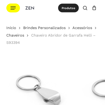
Ir
Menu
Produtos
para
procurar
Cotação
Close
Cart
o
conteúdo
Início
Brindes Personalizados
Acessórios
principal
Chaveiros
Chaveiro Abridor de Garrafa Helli –
S93394