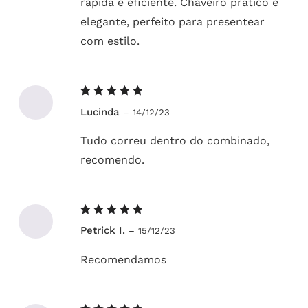
rápida e eficiente. Chaveiro prático e
elegante, perfeito para presentear
com estilo.
Avaliação
Lucinda
–
14/12/23
5
de 5
Tudo correu dentro do combinado,
recomendo.
Avaliação
Petrick I.
–
15/12/23
5
de 5
Recomendamos