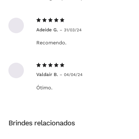
Avaliação
Adeide G.
–
31/03/24
5
de 5
Recomendo.
Avaliação
Valdair B.
–
04/04/24
5
de 5
Ótimo.
Brindes relacionados