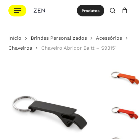
Ir
Menu
Produtos
para
procurar
Cotação
Close
Cart
o
conteúdo
Início
Brindes Personalizados
Acessórios
principal
Chaveiros
Chaveiro Abridor Baitt – S93151