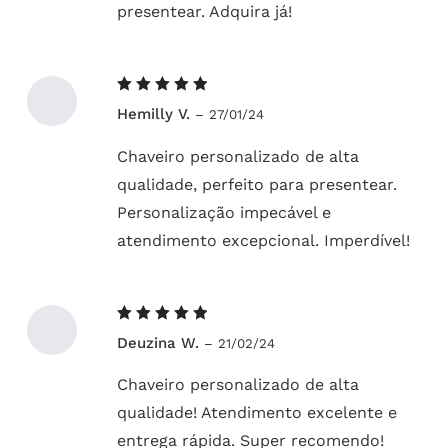
presentear. Adquira já!
Avaliação
Hemilly V.
–
27/01/24
5
de 5
Chaveiro personalizado de alta
qualidade, perfeito para presentear.
Personalização impecável e
atendimento excepcional. Imperdível!
Avaliação
Deuzina W.
–
21/02/24
5
de 5
Chaveiro personalizado de alta
qualidade! Atendimento excelente e
entrega rápida. Super recomendo!