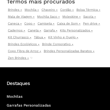
Termos mais procurados
Brindes
Mochila
Chaveiro
Cordão
Bolsa Térmica
Mala de Viagem
Mochila Saco
Moleskine
Sacola
Caneca
Copo
Camiseta
Caixa de Som
Pen drive
Cadernos
Caneta
Garrafa
Kits Personalizados
Kit Churrasco
Tábua
Kit Vinho e Queijo
Brindes Ecológicos
Brinde Corporativo
Copo Fibra de Arroz
Brindes Personalizadas Baratos
Zen Brindes
✨
Destaques
Mochilas
Garrafas Personalizadas