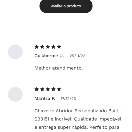
5
Avaliar o produto
Avaliação
Guikherme U.
–
25/11/23
5
de 5
Melhor atendimento.
Avaliação
Marilza P.
–
17/12/23
5
de 5
Chaveiro Abridor Personalizado Baitt –
S93151 é incrível! Qualidade impecável
e entrega super rápida. Perfeito para