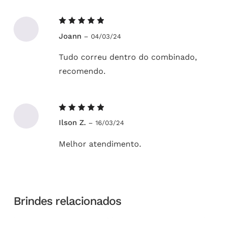
Avaliação
Joann
–
04/03/24
5
de 5
Tudo correu dentro do combinado,
recomendo.
Avaliação
Ilson Z.
–
16/03/24
5
de 5
Melhor atendimento.
Brindes relacionados