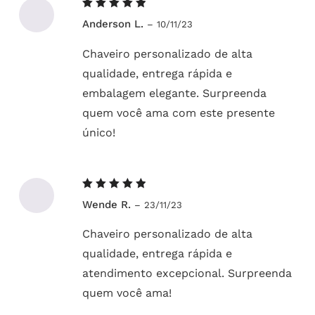
Avaliação
Anderson L.
–
10/11/23
5
de 5
Chaveiro personalizado de alta
qualidade, entrega rápida e
embalagem elegante. Surpreenda
quem você ama com este presente
único!
Avaliação
Wende R.
–
23/11/23
5
de 5
Chaveiro personalizado de alta
qualidade, entrega rápida e
atendimento excepcional. Surpreenda
quem você ama!