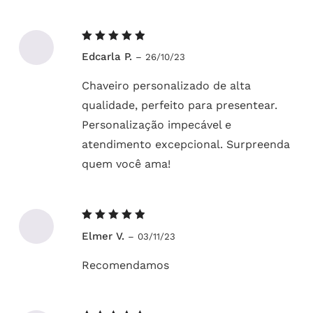
Avaliação
Edcarla P.
–
26/10/23
5
de 5
Chaveiro personalizado de alta
qualidade, perfeito para presentear.
Personalização impecável e
atendimento excepcional. Surpreenda
quem você ama!
Avaliação
Elmer V.
–
03/11/23
5
de 5
Recomendamos