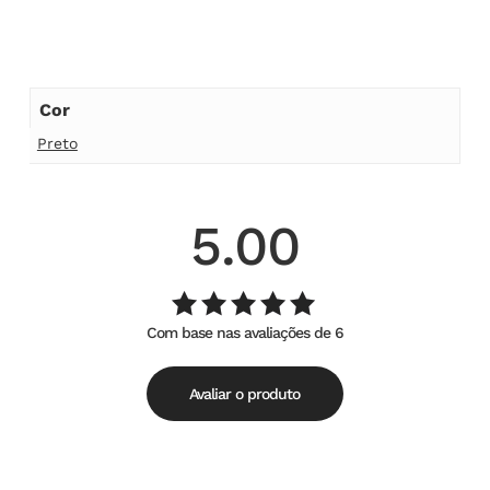
Cor
Preto
5.00
Com base nas avaliações de 6
Avaliação
de
5.00
5
Avaliar o produto