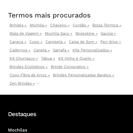
Termos mais procurados
Brindes
Mochila
Chaveiro
Cordão
Bolsa Térmica
Mala de Viagem
Mochila Saco
Moleskine
Sacola
Caneca
Copo
Camiseta
Caixa de Som
Pen drive
Cadernos
Caneta
Garrafa
Kits Personalizados
Kit Churrasco
Tábua
Kit Vinho e Queijo
Brindes Ecológicos
Brinde Corporativo
Copo Fibra de Arroz
Brindes Personalizadas Baratos
Zen Brindes
✨
Destaques
Mochilas