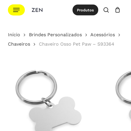
Ir
Menu
Produtos
para
procurar
Cotação
Close
Cart
o
conteúdo
Início
Brindes Personalizados
Acessórios
principal
Chaveiros
Chaveiro Osso Pet Paw – S93364