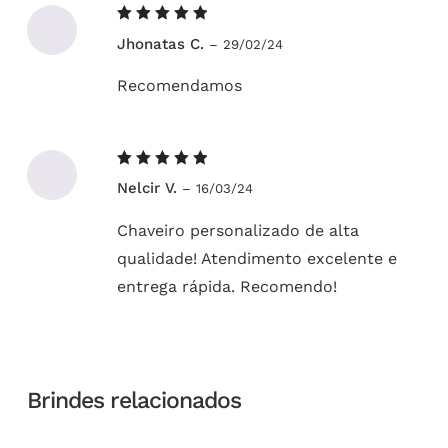
Avaliação
Jhonatas C.
–
29/02/24
5
de 5
Recomendamos
Avaliação
Nelcir V.
–
16/03/24
5
de 5
Chaveiro personalizado de alta
qualidade! Atendimento excelente e
entrega rápida. Recomendo!
Brindes relacionados