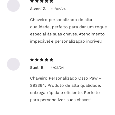
Avaliação
Alzeni Z.
–
10/02/24
5
de 5
Chaveiro personalizado de alta
qualidade, perfeito para dar um toque
especial às suas chaves. Atendimento
impecável e personalização incrível!
Avaliação
Sueli B.
–
14/02/24
5
de 5
Chaveiro Personalizado Osso Paw –
S93364: Produto de alta qualidade,
entrega rápida e eficiente. Perfeito
para personalizar suas chaves!