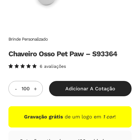
Brinde Personalizado
Chaveiro Osso Pet Paw – S93364
6
avaliações
Avaliado
6
como
5.00
de
5, com
Adicionar A Cotação
baseado
em
avaliações
de
clientes
Gravação grátis
de um logo em
1 cor
!