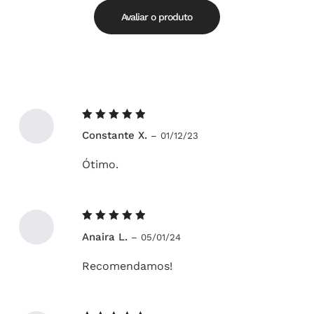
5
Avaliar o produto
Avaliação
Constante X.
–
01/12/23
5
de 5
Ótimo.
Avaliação
Anaira L.
–
05/01/24
5
de 5
Recomendamos!