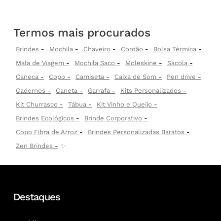
Termos mais procurados
Brindes
Mochila
Chaveiro
Cordão
Bolsa Térmica
Mala de Viagem
Mochila Saco
Moleskine
Sacola
Caneca
Copo
Camiseta
Caixa de Som
Pen drive
Cadernos
Caneta
Garrafa
Kits Personalizados
Kit Churrasco
Tábua
Kit Vinho e Queijo
Brindes Ecológicos
Brinde Corporativo
Copo Fibra de Arroz
Brindes Personalizadas Baratos
Zen Brindes
✨
Destaques