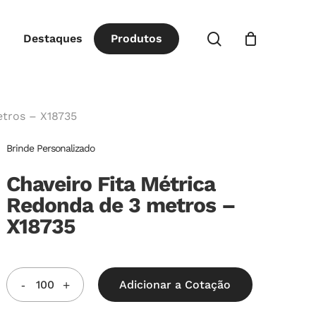
Close
procurar
Destaques
P
r
o
d
u
t
o
s
Cart
etros – X18735
Brinde Personalizado
Chaveiro Fita Métrica
Redonda de 3 metros –
X18735
Adicionar a Cotação