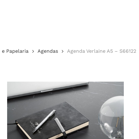
Cotação
o e Papelaria
Agendas
Agenda Verlaine A5 – S66122
echar.