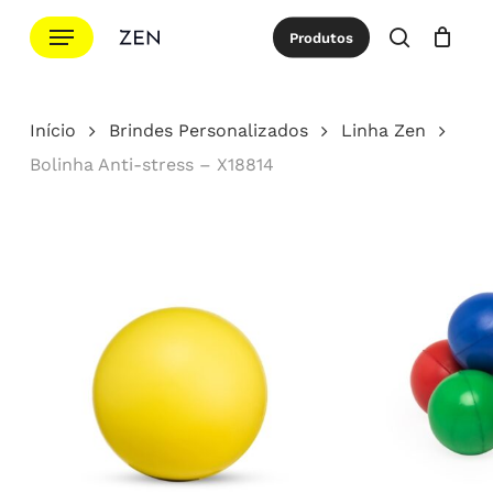
Ir
Menu
Produtos
para
procurar
Cotação
Close
Cart
o
conteúdo
Início
Brindes Personalizados
Linha Zen
principal
Bolinha Anti-stress – X18814