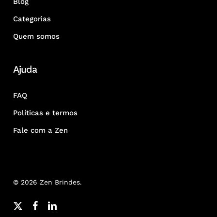
Blog
Categorias
Quem somos
Ajuda
FAQ
Políticas e termos
Fale com a Zen
© 2026 Zen Brindes.
x-
facebook
linkedin
youtube
google-
instagram
whatsapp
phone
email
twitter
plus