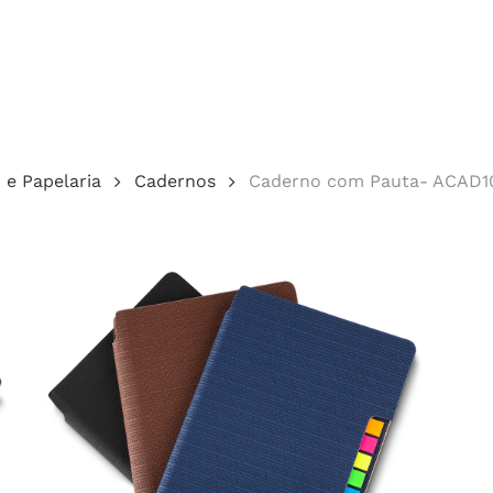
Cotação
o e Papelaria
Cadernos
Caderno com Pauta- ACAD1
echar.