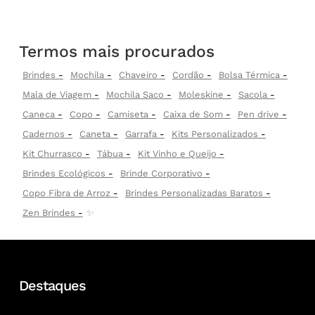
Termos mais procurados
Brindes
Mochila
Chaveiro
Cordão
Bolsa Térmica
Mala de Viagem
Mochila Saco
Moleskine
Sacola
Caneca
Copo
Camiseta
Caixa de Som
Pen drive
Cadernos
Caneta
Garrafa
Kits Personalizados
Kit Churrasco
Tábua
Kit Vinho e Queijo
Brindes Ecológicos
Brinde Corporativo
Copo Fibra de Arroz
Brindes Personalizadas Baratos
Zen Brindes
✨
Destaques