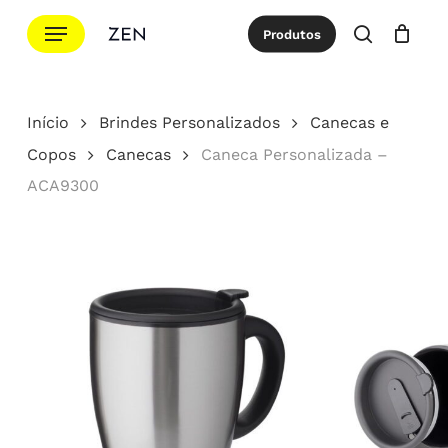
Ir
Menu
Produtos
para
procurar
Cotação
Close
Cart
o
conteúdo
Início
Brindes Personalizados
Canecas e
principal
Copos
Canecas
Caneca Personalizada –
ACA9300