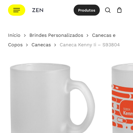
Ir
Menu
Produtos
para
procurar
Cotação
Close
Cart
o
conteúdo
Início
Brindes Personalizados
Canecas e
principal
Copos
Canecas
Caneca Kenny Ii – S93804