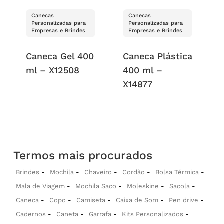
Canecas
Canecas
Personalizadas para
Personalizadas para
Empresas e Brindes
Empresas e Brindes
Caneca Gel 400
Caneca Plástica
ml – X12508
400 ml –
X14877
Termos mais procurados
Brindes
Mochila
Chaveiro
Cordão
Bolsa Térmica
Mala de Viagem
Mochila Saco
Moleskine
Sacola
Caneca
Copo
Camiseta
Caixa de Som
Pen drive
Cadernos
Caneta
Garrafa
Kits Personalizados