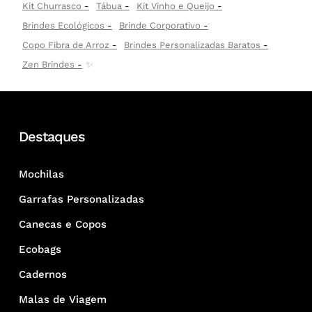
Kit Churrasco
Tábua
Kit Vinho e Queijo
Brindes Ecológicos
Brinde Corporativo
Copo Fibra de Arroz
Brindes Personalizadas Baratos
Zen Brindes
✨
Destaques
Mochilas
Garrafas Personalizadas
Canecas e Copos
Ecobags
Cadernos
Malas de Viagem