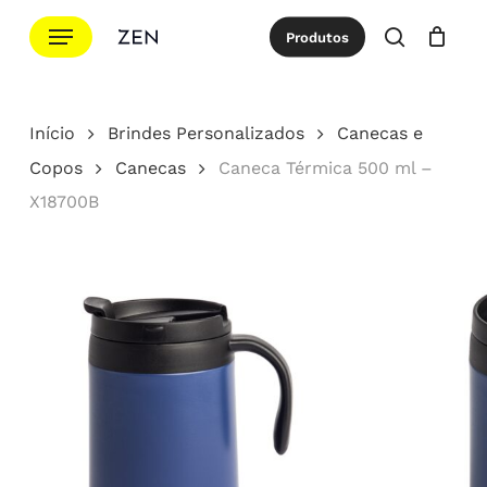
Ir
Menu
Produtos
para
procurar
Cotação
Close
Cart
o
conteúdo
Início
Brindes Personalizados
Canecas e
principal
Copos
Canecas
Caneca Térmica 500 ml –
X18700B