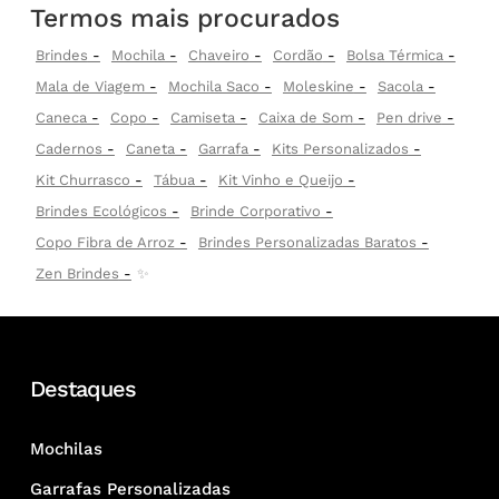
Termos mais procurados
Brindes
Mochila
Chaveiro
Cordão
Bolsa Térmica
Mala de Viagem
Mochila Saco
Moleskine
Sacola
Caneca
Copo
Camiseta
Caixa de Som
Pen drive
Cadernos
Caneta
Garrafa
Kits Personalizados
Kit Churrasco
Tábua
Kit Vinho e Queijo
Brindes Ecológicos
Brinde Corporativo
Copo Fibra de Arroz
Brindes Personalizadas Baratos
Zen Brindes
✨
Destaques
Mochilas
Garrafas Personalizadas