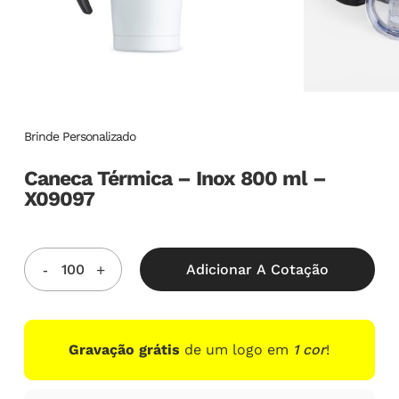
Brinde Personalizado
Caneca Térmica – Inox 800 ml –
X09097
Adicionar A Cotação
Gravação grátis
de um logo em
1 cor
!