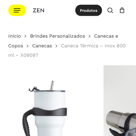
Ir
Menu
Produtos
para
procurar
Cotação
Close
Cart
o
conteúdo
Início
Brindes Personalizados
Canecas e
principal
Copos
Canecas
Caneca Térmica – Inox 800
ml – X09097