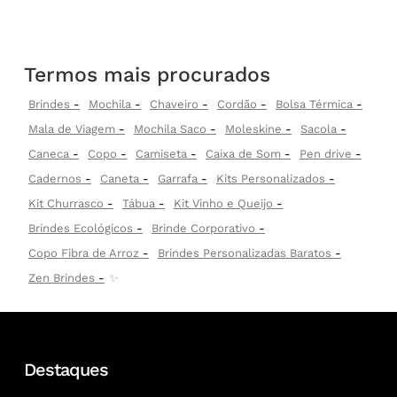
Termos mais procurados
Brindes
Mochila
Chaveiro
Cordão
Bolsa Térmica
Mala de Viagem
Mochila Saco
Moleskine
Sacola
Caneca
Copo
Camiseta
Caixa de Som
Pen drive
Cadernos
Caneta
Garrafa
Kits Personalizados
Kit Churrasco
Tábua
Kit Vinho e Queijo
Brindes Ecológicos
Brinde Corporativo
Copo Fibra de Arroz
Brindes Personalizadas Baratos
Zen Brindes
✨
Destaques