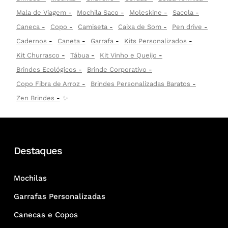
Mala de Viagem
Mochila Saco
Moleskine
Sacola
Caneca
Copo
Camiseta
Caixa de Som
Pen drive
Cadernos
Caneta
Garrafa
Kits Personalizados
Kit Churrasco
Tábua
Kit Vinho e Queijo
Brindes Ecológicos
Brinde Corporativo
Copo Fibra de Arroz
Brindes Personalizadas Baratos
Zen Brindes
✨
Destaques
Mochilas
Garrafas Personalizadas
Canecas e Copos