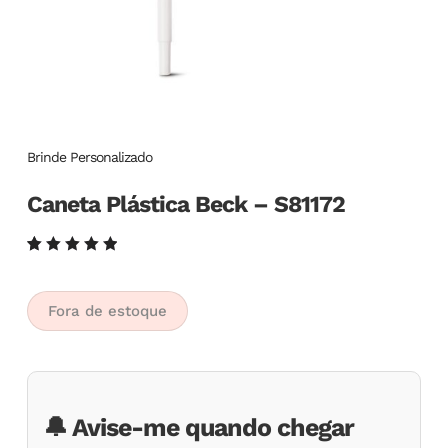
Brinde Personalizado
Caneta Plástica Beck – S81172
Avaliado
6
como
5.00
de
5, com
Fora de estoque
baseado
em
avaliações
de
clientes
🔔 Avise-me quando chegar