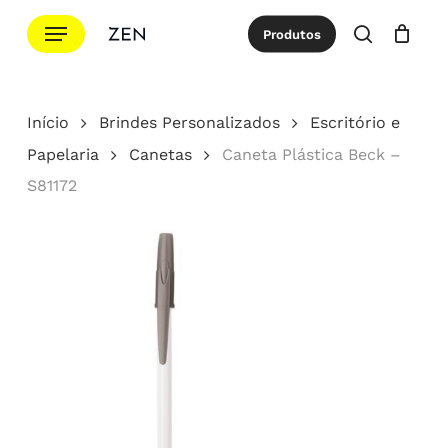
Ir
Menu
Produtos
para
procurar
Cotação
Close
Cart
o
conteúdo
Início
Brindes Personalizados
Escritório e
principal
Papelaria
Canetas
Caneta Plástica Beck –
S81172