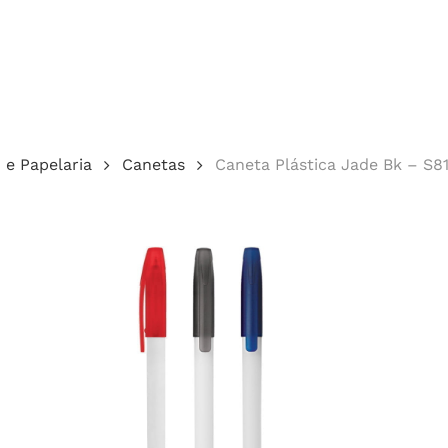
Cotação
o e Papelaria
Canetas
Caneta Plástica Jade Bk – S81
echar.