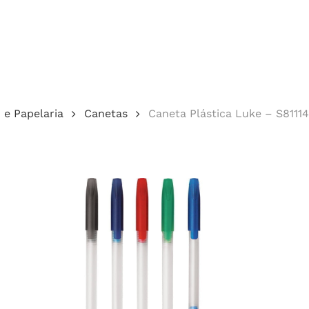
Cotação
o e Papelaria
Canetas
Caneta Plástica Luke – S81114
echar.