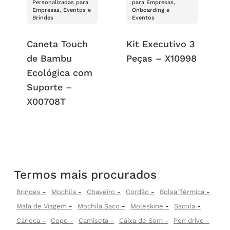
Personalizadas para
para Empresas,
Empresas, Eventos e
Onboarding e
Brindes
Eventos
Caneta Touch
Kit Executivo 3
de Bambu
Peças – X10998
Ecológica com
Suporte –
X00708T
Termos mais procurados
Brindes
Mochila
Chaveiro
Cordão
Bolsa Térmica
Mala de Viagem
Mochila Saco
Moleskine
Sacola
Caneca
Copo
Camiseta
Caixa de Som
Pen drive