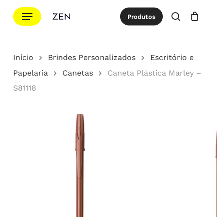
Ir
Menu
Produtos
para
procurar
Cotação
Close
Cart
o
conteúdo
Início
Brindes Personalizados
Escritório e
principal
Papelaria
Canetas
Caneta Plástica Marley –
S81118