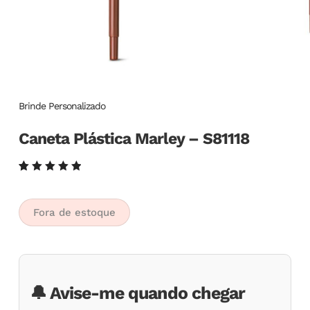
Brinde Personalizado
Caneta Plástica Marley – S81118
Avaliado
5
como
5.00
de
5, com
Fora de estoque
baseado
em
avaliações
de
clientes
🔔 Avise-me quando chegar