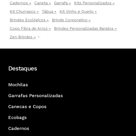
Cadernos
Caneta
Garrafa
Kits Personalizados
Kit Churrasco
Tábua
Kit Vinho e Queijo
Brindes Ecológicos
Brinde Corporativo
Copo Fibra de Arroz
Brindes Personalizadas Baratos
Zen Brindes
✨
Destaques
Mochilas
Garrafas Personalizadas
Canecas e Copos
Ecobags
Cadernos