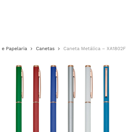
Cotação
o e Papelaria
Canetas
Caneta Metálica – XA1802F
echar.