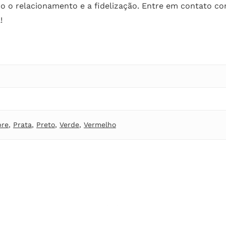
do o relacionamento e a fidelização. Entre em contato c
!
bre
,
Prata
,
Preto
,
Verde
,
Vermelho