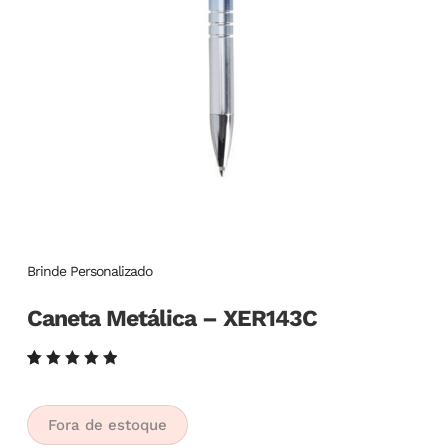
Brinde Personalizado
Caneta Metálica – XER143C
Avaliado
6
como
5.00
de
5, com
Fora de estoque
baseado