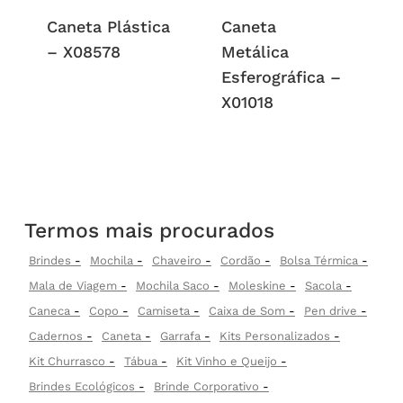
Caneta Plástica
Caneta
– X08578
Metálica
Esferográfica –
X01018
Termos mais procurados
Brindes
Mochila
Chaveiro
Cordão
Bolsa Térmica
Mala de Viagem
Mochila Saco
Moleskine
Sacola
Caneca
Copo
Camiseta
Caixa de Som
Pen drive
Cadernos
Caneta
Garrafa
Kits Personalizados
Kit Churrasco
Tábua
Kit Vinho e Queijo
Brindes Ecológicos
Brinde Corporativo