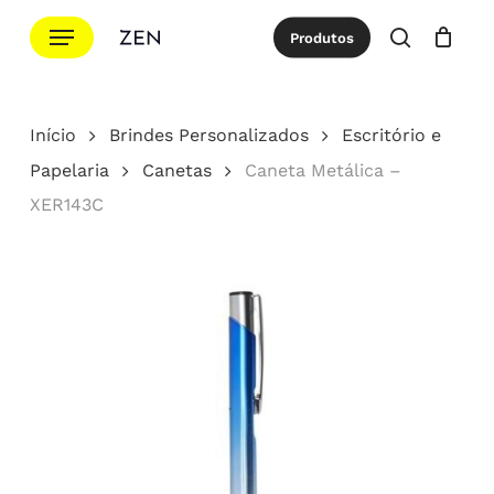
Ir
Menu
Produtos
para
procurar
Cotação
Close
Cart
o
conteúdo
Início
Brindes Personalizados
Escritório e
principal
Papelaria
Canetas
Caneta Metálica –
XER143C