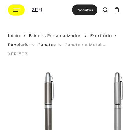
Ir
Menu
Produtos
para
procurar
Cotação
Close
Cart
o
conteúdo
Início
Brindes Personalizados
Escritório e
principal
Papelaria
Canetas
Caneta de Metal –
XER180B