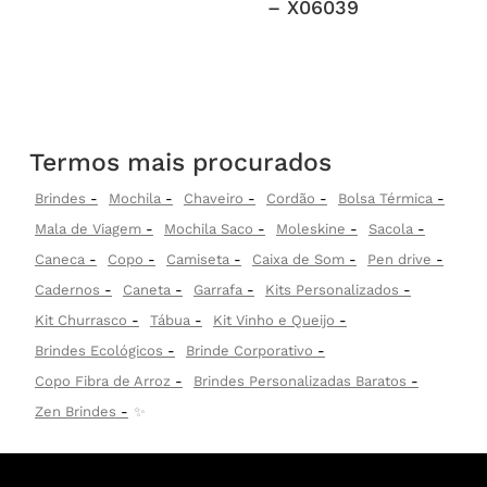
– X06039
Termos mais procurados
Brindes
Mochila
Chaveiro
Cordão
Bolsa Térmica
Mala de Viagem
Mochila Saco
Moleskine
Sacola
Caneca
Copo
Camiseta
Caixa de Som
Pen drive
Cadernos
Caneta
Garrafa
Kits Personalizados
Kit Churrasco
Tábua
Kit Vinho e Queijo
Brindes Ecológicos
Brinde Corporativo
Copo Fibra de Arroz
Brindes Personalizadas Baratos
Zen Brindes
✨