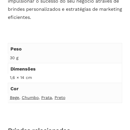
impulsionar o sucesso do seu negócio através de
brindes personalizados e estratégias de marketing
eficientes.
Peso
30 g
Dimensões
1,6 × 14 cm
Cor
Bege
,
Chumbo
,
Prata
,
Preto