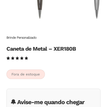
Brinde Personalizado
Caneta de Metal – XER180B
Avaliado
6
como
5.00
de
5, com
Fora de estoque
baseado
em
avaliações
de
clientes
🔔 Avise-me quando chegar