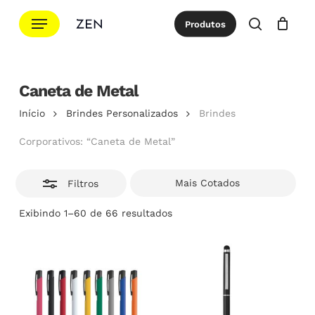
Ir
Menu
Produtos
para
Esconde
procurar
Cotação
Close
Cart
o
conteúdo
principal
Caneta de Metal
Início
Brindes Personalizados
Brindes
Corporativos: “Caneta de Metal”
Filtros
Classificado
Exibindo 1–60 de 66 resultados
por
popularidade