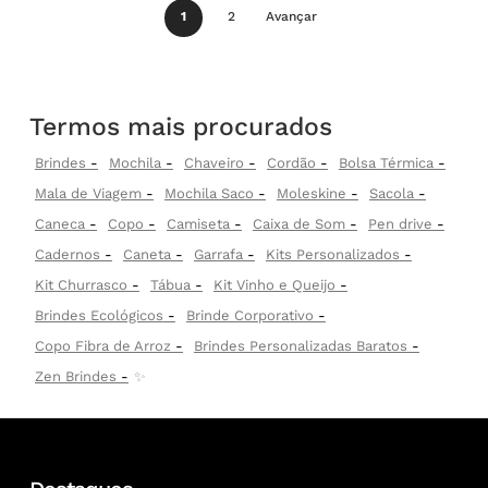
1
2
Avançar
Termos mais procurados
Brindes
Mochila
Chaveiro
Cordão
Bolsa Térmica
Mala de Viagem
Mochila Saco
Moleskine
Sacola
Caneca
Copo
Camiseta
Caixa de Som
Pen drive
Cadernos
Caneta
Garrafa
Kits Personalizados
Kit Churrasco
Tábua
Kit Vinho e Queijo
Brindes Ecológicos
Brinde Corporativo
Copo Fibra de Arroz
Brindes Personalizadas Baratos
Zen Brindes
✨