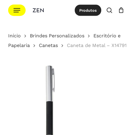
Ir
Menu
Produtos
para
procurar
Cotação
Close
Cart
o
conteúdo
Início
Brindes Personalizados
Escritório e
principal
Papelaria
Canetas
Caneta de Metal – X14791