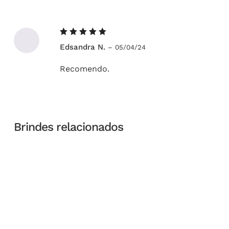
Avaliação
Edsandra N.
–
05/04/24
5
de 5
Recomendo.
Brindes relacionados