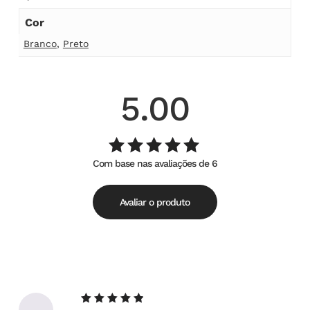
Cor
Branco
,
Preto
5.00
Com base nas avaliações de 6
Avaliação
de
5.00
5
Avaliar o produto