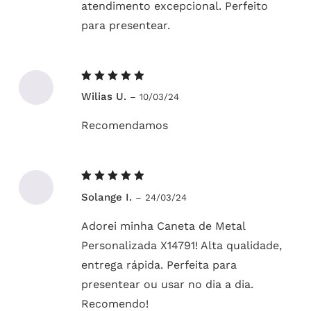
atendimento excepcional. Perfeito
para presentear.
Avaliação
Wilias U.
–
10/03/24
5
de 5
Recomendamos
Avaliação
Solange I.
–
24/03/24
5
de 5
Adorei minha Caneta de Metal
Personalizada X14791! Alta qualidade,
entrega rápida. Perfeita para
presentear ou usar no dia a dia.
Recomendo!