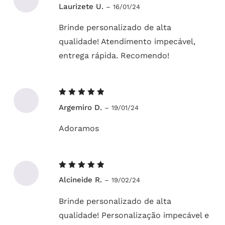
Avaliação
Laurizete U.
–
16/01/24
5
de 5
Brinde personalizado de alta
qualidade! Atendimento impecável,
entrega rápida. Recomendo!
Avaliação
Argemiro D.
–
19/01/24
5
de 5
Adoramos
Avaliação
Alcineide R.
–
19/02/24
5
de 5
Brinde personalizado de alta
qualidade! Personalização impecável e