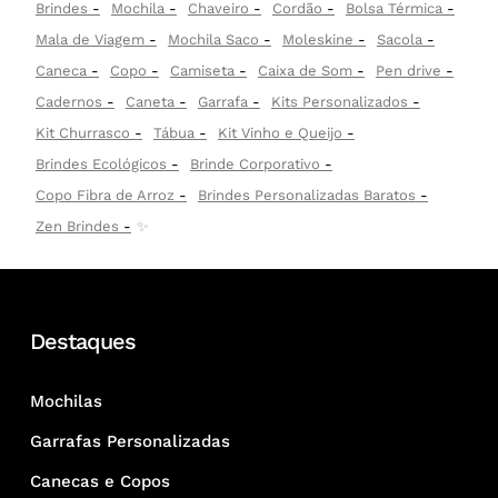
Brindes
Mochila
Chaveiro
Cordão
Bolsa Térmica
Mala de Viagem
Mochila Saco
Moleskine
Sacola
Caneca
Copo
Camiseta
Caixa de Som
Pen drive
Cadernos
Caneta
Garrafa
Kits Personalizados
Kit Churrasco
Tábua
Kit Vinho e Queijo
Brindes Ecológicos
Brinde Corporativo
Copo Fibra de Arroz
Brindes Personalizadas Baratos
Zen Brindes
✨
Destaques
Mochilas
Garrafas Personalizadas
Canecas e Copos