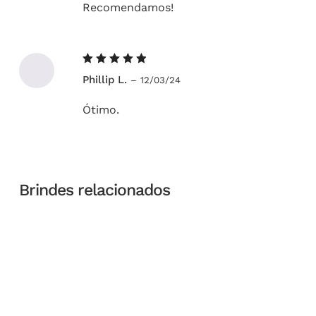
Recomendamos!
Avaliação
Phillip L.
–
12/03/24
5
de 5
Ótimo.
Brindes relacionados