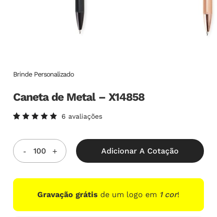
Brinde Personalizado
Caneta de Metal – X14858
6
avaliações
Avaliado
6
como
5.00
de
5, com
Adicionar A Cotação
baseado
em
avaliações
de
clientes
Gravação grátis
de um logo em
1 cor
!