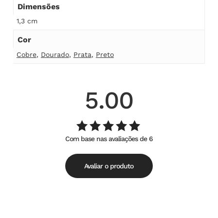
Dimensões
1,3 cm
Cor
Cobre
,
Dourado
,
Prata
,
Preto
5.00
Com base nas avaliações de 6
Avaliação
de
5.00
5
Avaliar o produto