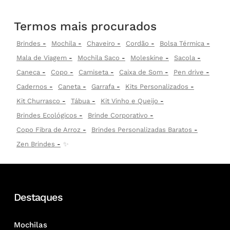
Termos mais procurados
Brindes
Mochila
Chaveiro
Cordão
Bolsa Térmica
Mala de Viagem
Mochila Saco
Moleskine
Sacola
Caneca
Copo
Camiseta
Caixa de Som
Pen drive
Cadernos
Caneta
Garrafa
Kits Personalizados
Kit Churrasco
Tábua
Kit Vinho e Queijo
Brindes Ecológicos
Brinde Corporativo
Copo Fibra de Arroz
Brindes Personalizadas Baratos
Zen Brindes
✨
Destaques
Mochilas