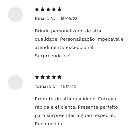
Avaliação
Ilmara N.
–
19/09/23
5
de 5
Brinde personalizado de alta
qualidade! Personalização impecável e
atendimento excepcional.
Surpreenda-se!
Avaliação
Tamara I.
–
11/12/23
5
de 5
Produto de alta qualidade! Entrega
rápida e eficiente. Presente perfeito
para surpreender alguém especial.
Recomendo!