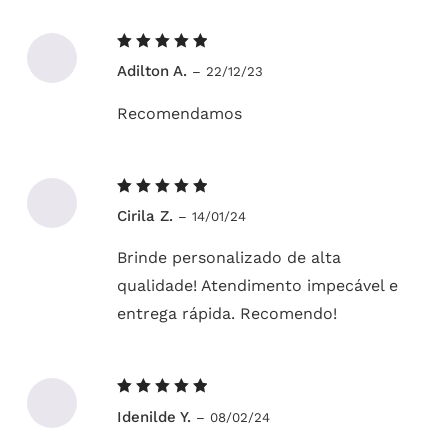
Avaliação
Adilton A.
–
22/12/23
5
de 5
Recomendamos
Avaliação
Cirila Z.
–
14/01/24
5
de 5
Brinde personalizado de alta
qualidade! Atendimento impecável e
entrega rápida. Recomendo!
Avaliação
Idenilde Y.
–
08/02/24
5
de 5