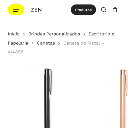
Ir
Menu
Produtos
para
procurar
Cotação
Close
Cart
o
conteúdo
Início
Brindes Personalizados
Escritório e
principal
Papelaria
Canetas
Caneta de Metal –
X14858