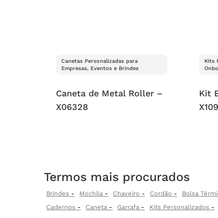
Canetas Personalizadas para
Kits
Empresas, Eventos e Brindes
Onbo
Caneta de Metal Roller –
Kit 
X06328
X10
Termos mais procurados
Brindes
Mochila
Chaveiro
Cordão
Bolsa Térmi
Cadernos
Caneta
Garrafa
Kits Personalizados