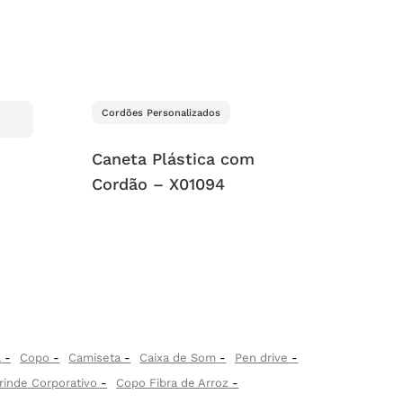
Cordões Personalizados
Caneta Plástica com
Cordão – X01094
a
Copo
Camiseta
Caixa de Som
Pen drive
rinde Corporativo
Copo Fibra de Arroz