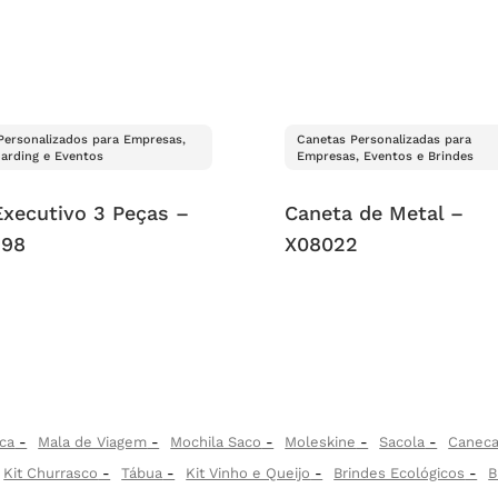
 Personalizados para Empresas,
Canetas Personalizadas para
arding e Eventos
Empresas, Eventos e Brindes
Executivo 3 Peças –
Caneta de Metal –
998
X08022
ca
Mala de Viagem
Mochila Saco
Moleskine
Sacola
Canec
Kit Churrasco
Tábua
Kit Vinho e Queijo
Brindes Ecológicos
B