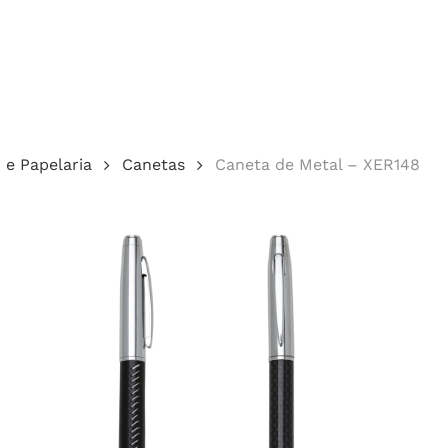
Cotação
o e Papelaria
Canetas
Caneta de Metal – XER148
echar.