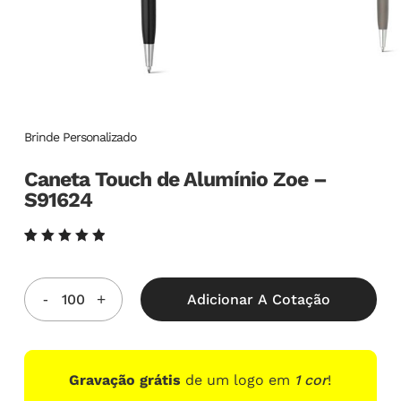
Brinde Personalizado
Caneta Touch de Alumínio Zoe –
S91624
Avaliado
4
como
5.00
de
5, com
Adicionar A Cotação
baseado
em
avaliações
de
clientes
Gravação grátis
de um logo em
1 cor
!