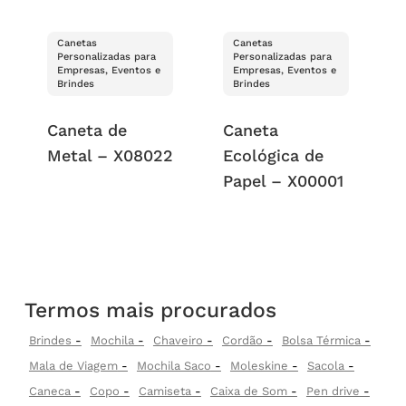
Canetas
Canetas
Personalizadas para
Personalizadas para
Empresas, Eventos e
Empresas, Eventos e
Brindes
Brindes
Caneta de
Caneta
Metal – X08022
Ecológica de
Papel – X00001
Termos mais procurados
Brindes
Mochila
Chaveiro
Cordão
Bolsa Térmica
Mala de Viagem
Mochila Saco
Moleskine
Sacola
Caneca
Copo
Camiseta
Caixa de Som
Pen drive