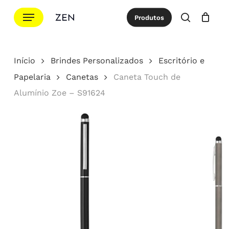
Ir
Menu
Produtos
para
procurar
Cotação
Close
Cart
o
conteúdo
Início
Brindes Personalizados
Escritório e
principal
Papelaria
Canetas
Caneta Touch de
Alumínio Zoe – S91624