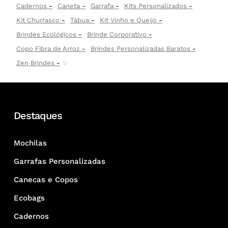
Cadernos
Caneta
Garrafa
Kits Personalizados
Kit Churrasco
Tábua
Kit Vinho e Queijo
Brindes Ecológicos
Brinde Corporativo
Copo Fibra de Arroz
Brindes Personalizadas Baratos
Zen Brindes
✨
Destaques
Mochilas
Garrafas Personalizadas
Canecas e Copos
Ecobags
Cadernos