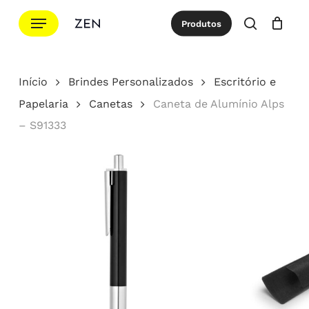
Ir
Menu
Produtos
para
procurar
Cotação
Close
Cart
o
conteúdo
Início
Brindes Personalizados
Escritório e
principal
Papelaria
Canetas
Caneta de Alumínio Alps
– S91333