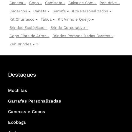
Caneca
Copo
Camiseta
Caixa de Som
Pen drive
Cadernos
Caneta
Garrafa
Kits Personalizados
Kit Churrasco
Tábua
Kit Vinho e Queijo
Brindes Ecológicos
Brinde Corporativo
Copo Fibra de Arroz
Brindes Personalizadas Baratos
Zen Brindes
✨
Destaques
Mochilas
Garrafas Personalizadas
Canecas e Copos
Ecobags