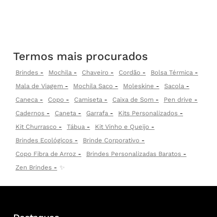
Termos mais procurados
Brindes
Mochila
Chaveiro
Cordão
Bolsa Térmica
Mala de Viagem
Mochila Saco
Moleskine
Sacola
Caneca
Copo
Camiseta
Caixa de Som
Pen drive
Cadernos
Caneta
Garrafa
Kits Personalizados
Kit Churrasco
Tábua
Kit Vinho e Queijo
Brindes Ecológicos
Brinde Corporativo
Copo Fibra de Arroz
Brindes Personalizadas Baratos
Zen Brindes
✨