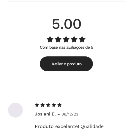
5.00
Com base nas avaliações de 5
Avaliação
de
5.00
5
Avaliar o produto
Avaliação
Josiani B.
–
06/12/23
5
de 5
Produto excelente! Qualidade