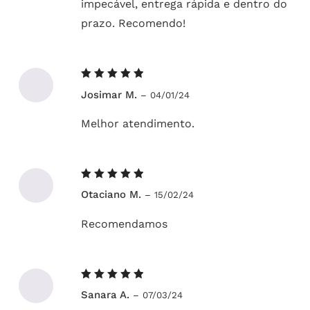
impecável, entrega rápida e dentro do
prazo. Recomendo!
Avaliação
Josimar M.
–
04/01/24
5
de 5
Melhor atendimento.
Avaliação
Otaciano M.
–
15/02/24
5
de 5
Recomendamos
Avaliação
Sanara A.
–
07/03/24
5
de 5