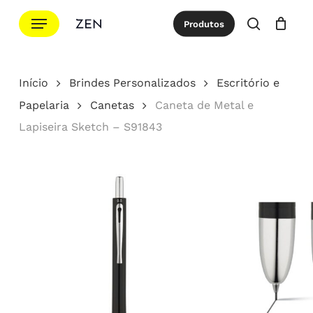
Ir
Menu
Produtos
para
procurar
Cotação
Close
Cart
o
conteúdo
Início
Brindes Personalizados
Escritório e
principal
Papelaria
Canetas
Caneta de Metal e
Lapiseira Sketch – S91843