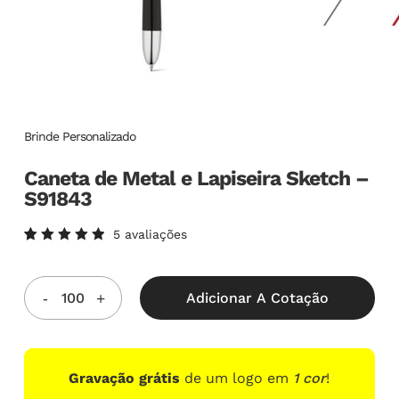
Brinde Personalizado
Caneta de Metal e Lapiseira Sketch –
S91843
5
avaliações
Avaliado
5
como
5.00
de
5, com
Adicionar A Cotação
baseado
em
avaliações
de
clientes
Gravação grátis
de um logo em
1 cor
!