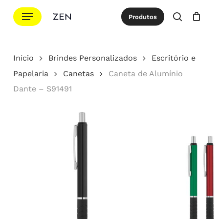
Ir
Menu
Produtos
para
procurar
Cotação
Close
Cart
o
conteúdo
Início
Brindes Personalizados
Escritório e
principal
Papelaria
Canetas
Caneta de Alumínio
Dante – S91491