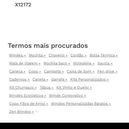
X12172
Termos mais procurados
Brindes
Mochila
Chaveiro
Cordão
Bolsa Térmica
Mala de Viagem
Mochila Saco
Moleskine
Sacola
Caneca
Copo
Camiseta
Caixa de Som
Pen drive
Cadernos
Caneta
Garrafa
Kits Personalizados
Kit Churrasco
Tábua
Kit Vinho e Queijo
Brindes Ecológicos
Brinde Corporativo
Copo Fibra de Arroz
Brindes Personalizadas Baratos
Zen Brindes
✨