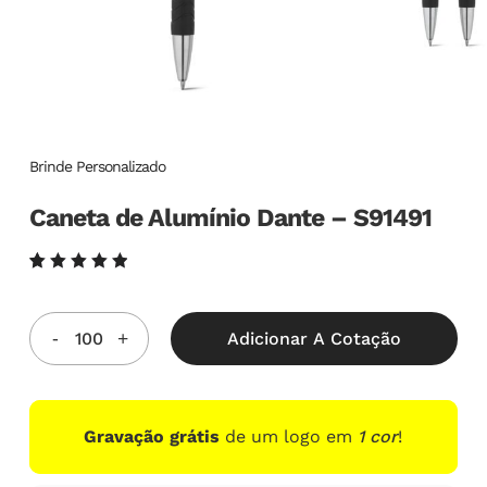
Brinde Personalizado
Caneta de Alumínio Dante – S91491
Avaliado
6
como
5.00
de
5, com
Adicionar A Cotação
baseado
em
avaliações
de
clientes
Gravação grátis
de um logo em
1 cor
!