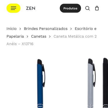
Ir
Menu
Produtos
para
procurar
Cotação
Close
Cart
o
conteúdo
Início
Brindes Personalizados
Escritório e
principal
Papelaria
Canetas
Caneta Metálica com 2
Anéis – X13716