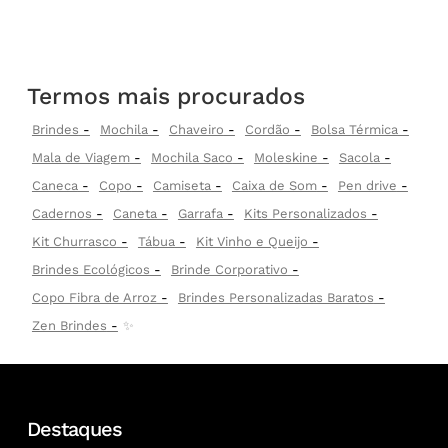
Termos mais procurados
Brindes
Mochila
Chaveiro
Cordão
Bolsa Térmica
Mala de Viagem
Mochila Saco
Moleskine
Sacola
Caneca
Copo
Camiseta
Caixa de Som
Pen drive
Cadernos
Caneta
Garrafa
Kits Personalizados
Kit Churrasco
Tábua
Kit Vinho e Queijo
Brindes Ecológicos
Brinde Corporativo
Copo Fibra de Arroz
Brindes Personalizadas Baratos
Zen Brindes
✨
Destaques